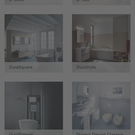
DuraSquare
DuraStyle
DuraSystem
Duravit Design Classics