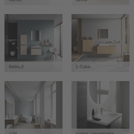
Ketho.2
L-Cube
LUV
Lustra i oświetlenie