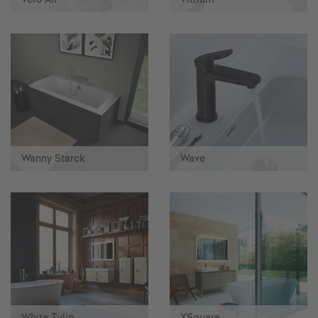
Wanny Starck
Wave
White Tulip
XSquare