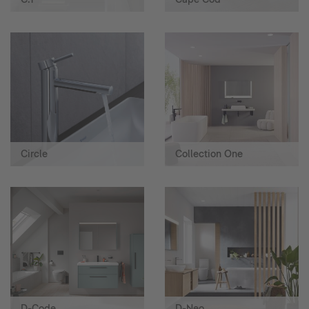
Circle
Collection One
D-Code
D-Neo