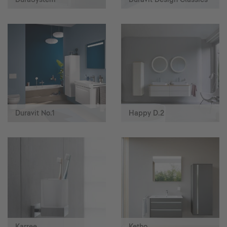
Duravit No.1
Happy D.2
Karree
Ketho