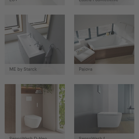
ME by Starck
Paiova
SensoWash D-Neo
SensoWash f