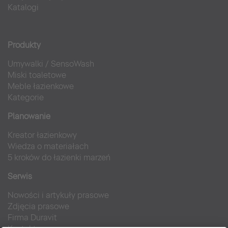
Katalogi
Produkty
Umywalki
/
SensoWash
Miski toaletowe
Meble łazienkowe
Kategorie
Planowanie
Kreator łazienkowy
Wiedza o materiałach
5 kroków do łazienki marzeń
Serwis
Nowości i artykuły prasowe
Zdjęcia prasowe
Firma Duravit