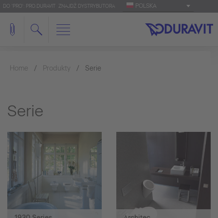
POLSKA
DO 'PRO': PRO.DURAVIT
ZNAJDŹ DYSTRYBUTORA
Home
Produkty
Serie
Serie
1930 Series
Architec