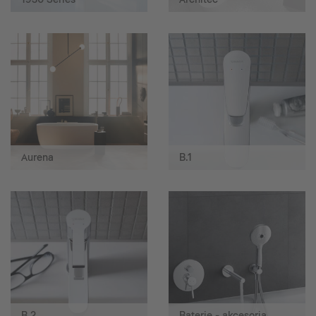
Aurena
B.1
B.2
Baterie - akcesoria