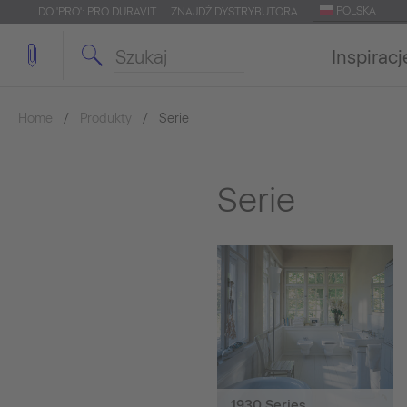
POLSKA
DO 'PRO': PRO.DURAVIT
ZNAJDŹ DYSTRYBUTORA
Inspiracj
Home
Produkty
Serie
Serie
1930 Series