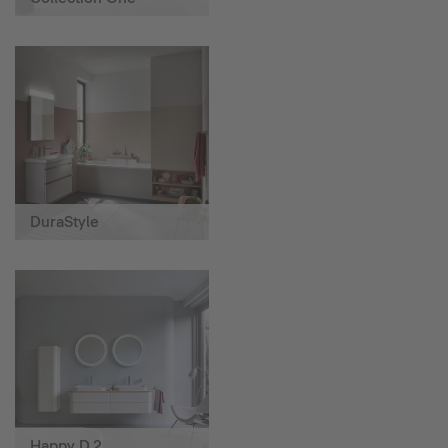
DuraStyle
Happy D.2