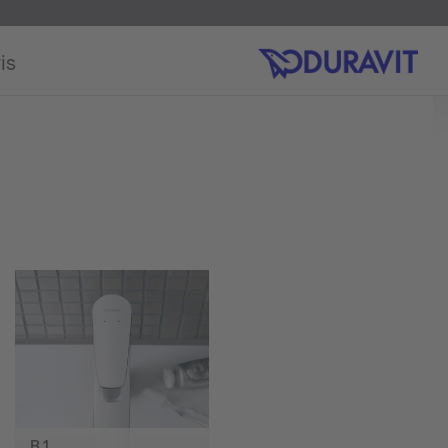
is
B.1