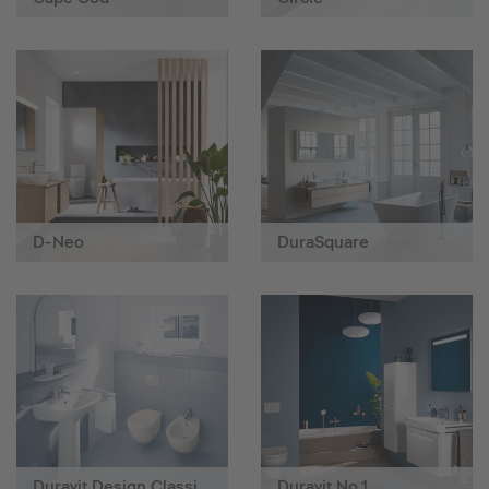
D-Neo
DuraSquare
Duravit Design Classics
Duravit No.1