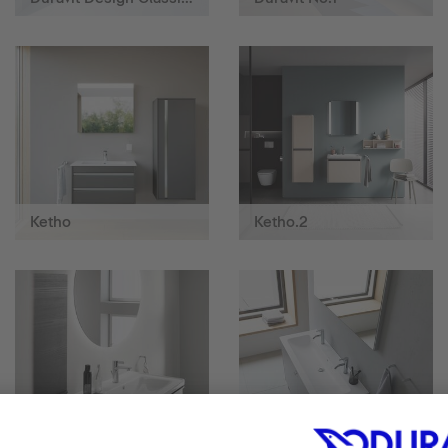
Ketho
Ketho.2
Lustra i oświetlenie
ME by Starck