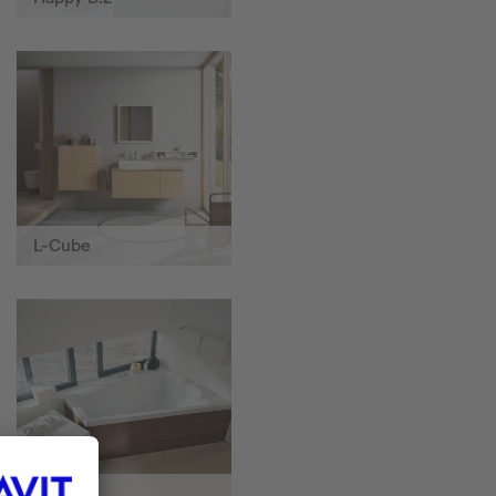
L-Cube
Paiova