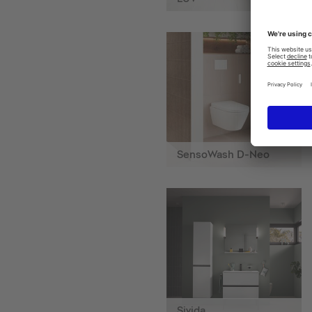
SensoWash D-Neo
Sivida