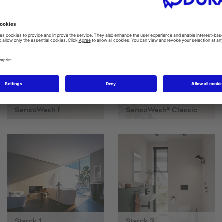
SensoWash f
SensoWash® Classic
Starck 1
Starck 3