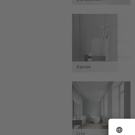
Karree
LUV