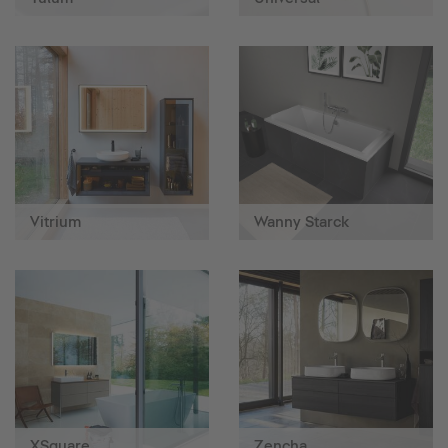
Vitrium
Wanny Starck
XSquare
Zencha