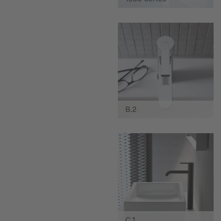
B.2
C.1