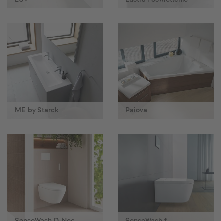
ME by Starck
Paiova
SensoWash D-Neo
SensoWash f