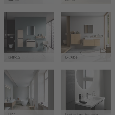
Ketho.2
L-Cube
LUV
Lustra i oświetlenie