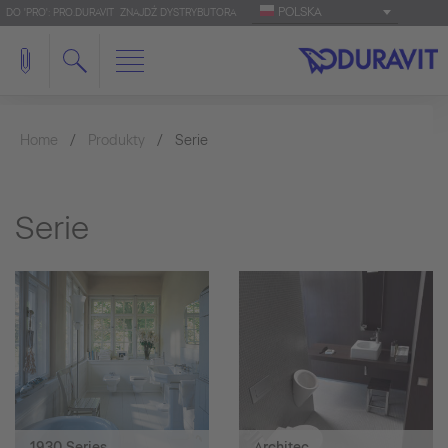
POLSKA
DO 'PRO': PRO.DURAVIT
ZNAJDŹ DYSTRYBUTORA
Home
Produkty
Serie
Serie
1930 Series
Architec