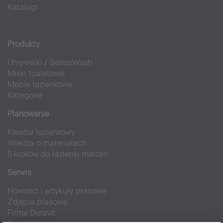
Katalogi
Produkty
Umywalki
/
SensoWash
Miski toaletowe
Meble łazienkowe
Kategorie
Planowanie
Kreator łazienkowy
Wiedza o materiałach
5 kroków do łazienki marzeń
Serwis
Nowości i artykuły prasowe
Zdjęcia prasowe
Firma Duravit