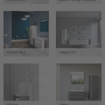
Duravit No.1
Happy D.2
Karree
Ketho