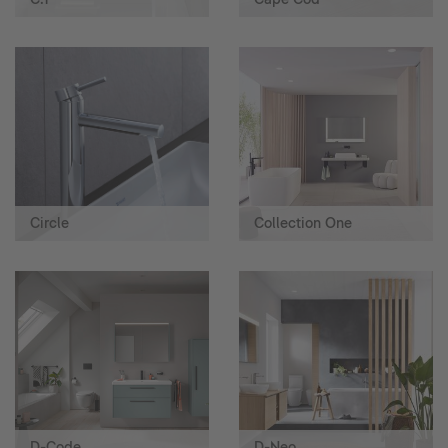
Circle
Collection One
D-Code
D-Neo