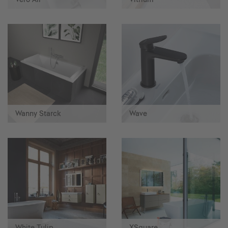
Wanny Starck
Wave
White Tulip
XSquare