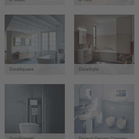
DuraSquare
DuraStyle
DuraSystem
Duravit Design Classics