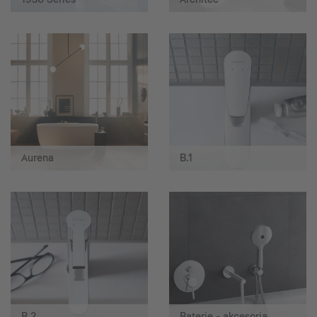
Aurena
B.1
B.2
Baterie - akcesoria