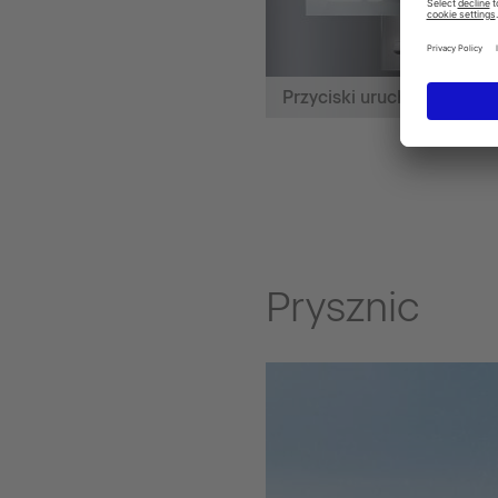
Przyciski uruchamiające
Prysznic