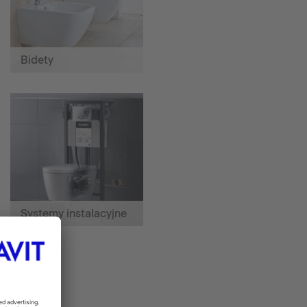
Bidety
Systemy instalacyjne