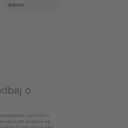
Baterie
dbaj o
 najczęstszych czynności w
ej ważne jest skupienie się
ienie. Duravit oferuje kilka