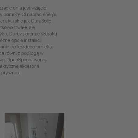
ęcie dnia jest wzięcie
ry pomoże Ci nabrać energii
riały, takie jak DuraSolid,
ątkowo trwałe, ale
ku. Duravit oferuje szeroką
żne opcje instalacji
zania do każdego projektu
 na równi z podłogą w
cową OpenSpace tworzą
raktyczne akcesoria
 prysznica.