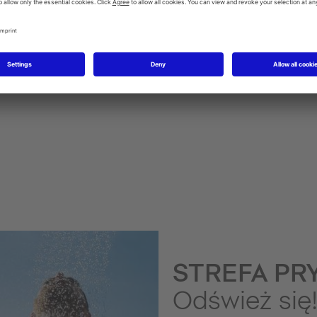
Baterie bidetowe
STREFA PR
Odśwież się