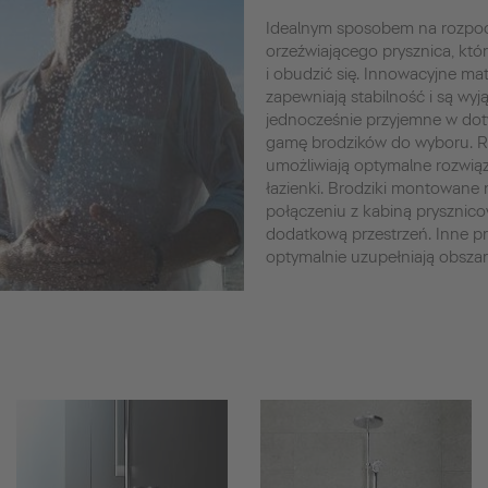
Idealnym sposobem na rozpocz
orzeźwiającego prysznica, któ
i obudzić się. Innowacyjne mate
zapewniają stabilność i są wyj
jednocześnie przyjemne w doty
gamę brodzików do wyboru. Ró
umożliwiają optymalne rozwią
łazienki. Brodziki montowane
połączeniu z kabiną pryszni
dodatkową przestrzeń. Inne p
optymalnie uzupełniają obszar