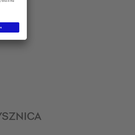
YSZNICA
!