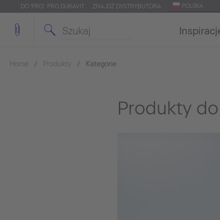
POLSKA
DO 'PRO': PRO.DURAVIT
ZNAJDŹ DYSTRYBUTORA
Inspiracj
Home
Produkty
Kategorie
Produkty do