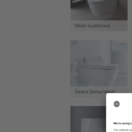
Miski toaletowe
Deska SensoWash