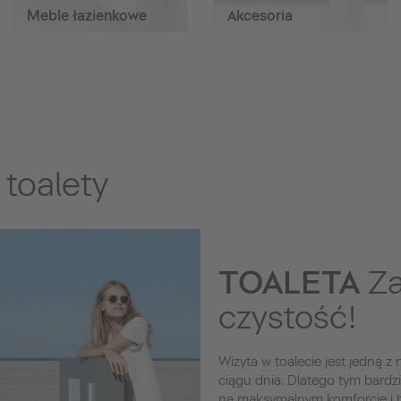
Meble łazienkowe
Akcesoria
toalety
TOALETA
Za
czystość!
Wizyta w toalecie jest jedną z
ciągu dnia. Dlatego tym bardzi
na maksymalnym komforcie i hig