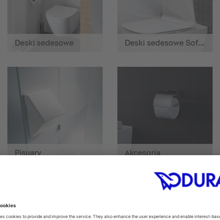
Deski sedesowe
Deski sedesowe SoftClose
Pisuary
Akcesoria