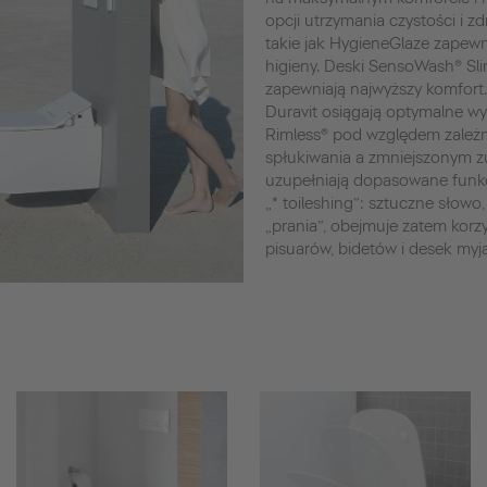
opcji utrzymania czystości i z
takie jak HygieneGlaze zapewn
higieny. Deski SensoWash® Sl
zapewniają najwyższy komfort
Duravit osiągają optymalne wyn
Rimless® pod względem zależn
spłukiwania a zmniejszonym z
uzupełniają dopasowane funkc
„* toileshing”: sztuczne słowo, 
„prania”, obejmuje zatem korz
pisuarów, bidetów i desek my