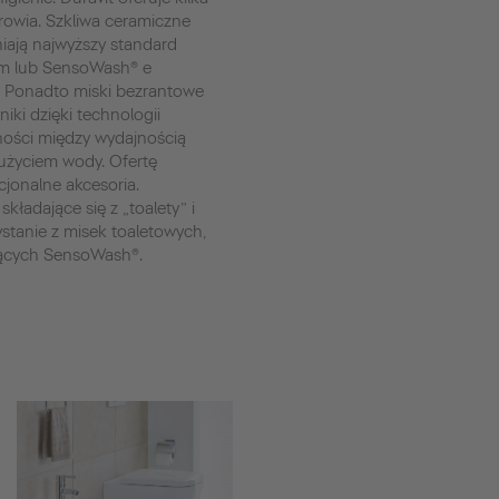
drowia. Szkliwa ceramiczne
iają najwyższy standard
im lub SensoWash® e
. Ponadto miski bezrantowe
iki dzięki technologii
ości między wydajnością
użyciem wody. Ofertę
jonalne akcesoria.
składające się z „toalety” i
ystanie z misek toaletowych,
jących SensoWash®.