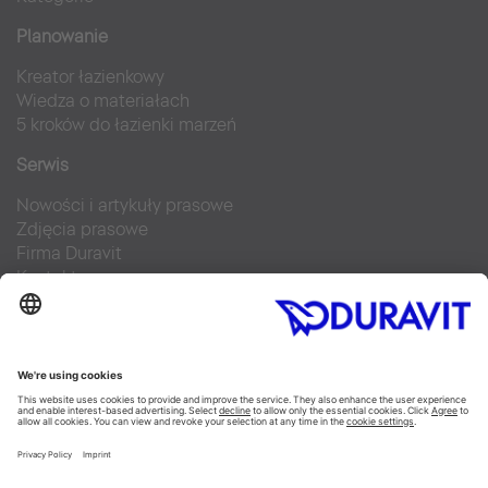
Planowanie
Kreator łazienkowy
Wiedza o materiałach
5 kroków do łazienki marzeń
Serwis
Nowości i artykuły prasowe
Zdjęcia prasowe
Firma Duravit
Kontakt
Najczęściej zadawane pytania
Facebook
Instagram
Pinterest
Blog
Flickr
Linked In
YouTube