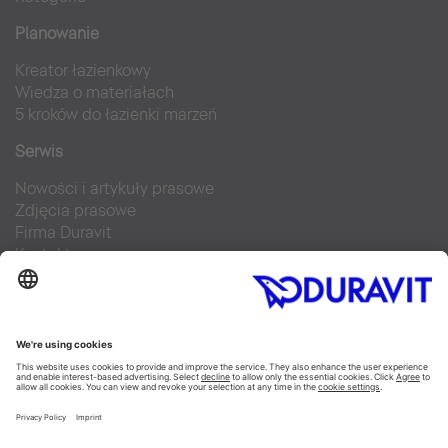
Planowanie
Kreator łazienkowy
Wiedza o materiałach
5 kroków do łazienki marzeń
Serwis
Nowości i artykuły prasowe
Zdjęcia prasowe
Firma Duravit
Kontakt
Najczęściej zadawane pytania
Facebook
Instagram
Pinterest
Blog
Flickr
Linked In
YouTube