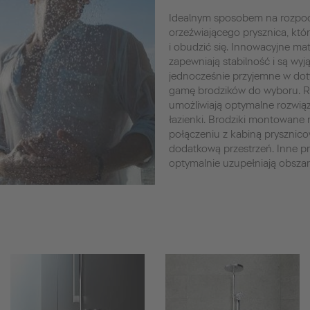
Idealnym sposobem na rozpocz
orzeźwiającego prysznica, któ
i obudzić się. Innowacyjne mate
zapewniają stabilność i są wyj
jednocześnie przyjemne w doty
gamę brodzików do wyboru. Ró
umożliwiają optymalne rozwią
łazienki. Brodziki montowane
połączeniu z kabiną pryszni
dodatkową przestrzeń. Inne p
optymalnie uzupełniają obszar