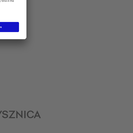
YSZNICA
!