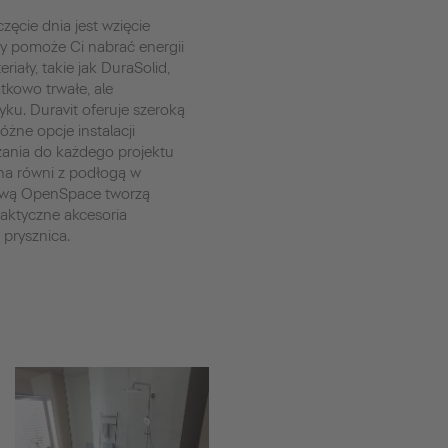
ęcie dnia jest wzięcie
ry pomoże Ci nabrać energii
riały, takie jak DuraSolid,
ątkowo trwałe, ale
ku. Duravit oferuje szeroką
żne opcje instalacji
zania do każdego projektu
 na równi z podłogą w
cową OpenSpace tworzą
raktyczne akcesoria
 prysznica.