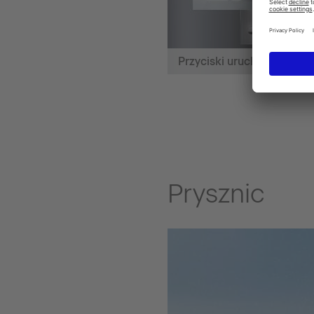
Przyciski uruchamiające
Prysznic