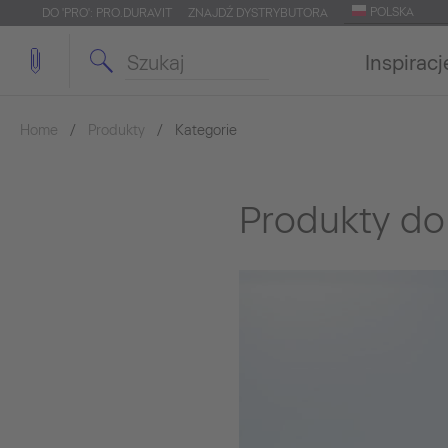
POLSKA
DO 'PRO': PRO.DURAVIT
ZNAJDŹ DYSTRYBUTORA
Inspiracj
Home
Produkty
Kategorie
Produkty do