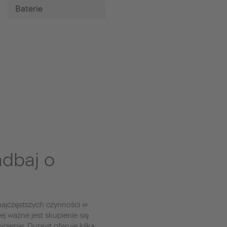
Baterie
dbaj o
 najczęstszych czynności w
ej ważne jest skupienie się
ienie. Duravit oferuje kilka