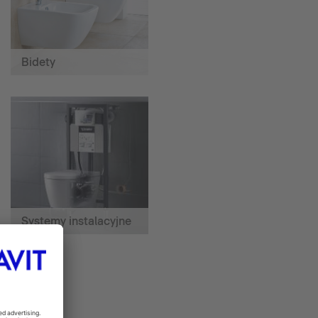
Bidety
Systemy instalacyjne