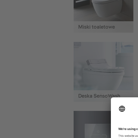
Miski toaletowe
Deska SensoWash