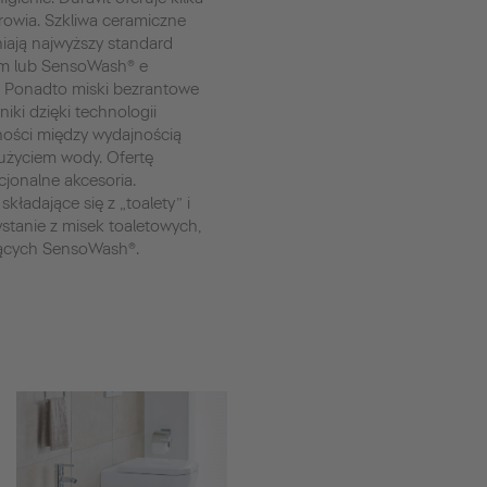
drowia. Szkliwa ceramiczne
iają najwyższy standard
im lub SensoWash® e
. Ponadto miski bezrantowe
iki dzięki technologii
ości między wydajnością
użyciem wody. Ofertę
jonalne akcesoria.
składające się z „toalety” i
ystanie z misek toaletowych,
jących SensoWash®.