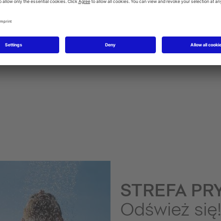
Baterie bidetowe
STREFA PR
Odśwież się