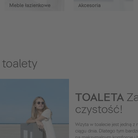
Meble łazienkowe
Akcesoria
toalety
TOALETA
Za
czystość!
Wizyta w toalecie jest jedną z
ciągu dnia. Dlatego tym bardzi
na maksymalnym komforcie i hig