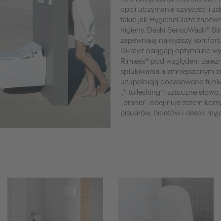
opcji utrzymania czystości i z
takie jak HygieneGlaze zapewn
higieny. Deski SensoWash® Sl
zapewniają najwyższy komfort
Duravit osiągają optymalne wyn
Rimless® pod względem zależn
spłukiwania a zmniejszonym z
uzupełniają dopasowane funkc
„* toileshing”: sztuczne słowo, 
„prania”, obejmuje zatem korz
pisuarów, bidetów i desek my