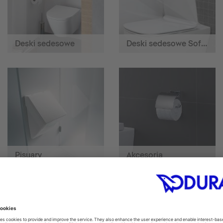
Deski sedesowe
Deski sedesowe SoftClose
Pisuary
Akcesoria