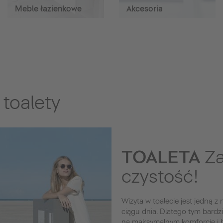
Meble łazienkowe
Akcesoria
toalety
TOALETA
Za
czystość!
Wizyta w toalecie jest jedną z
ciągu dnia. Dlatego tym bardzi
na maksymalnym komforcie i hig