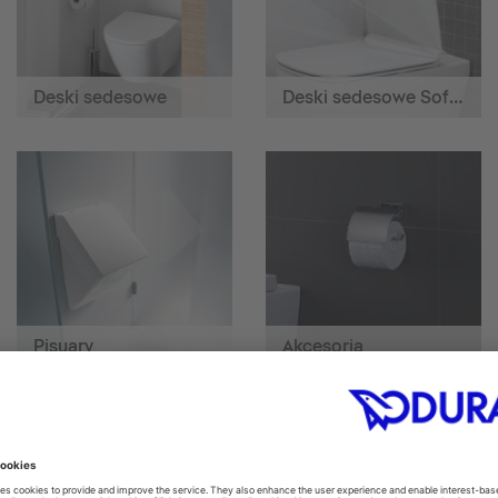
Deski sedesowe
Deski sedesowe SoftClose
Pisuary
Akcesoria