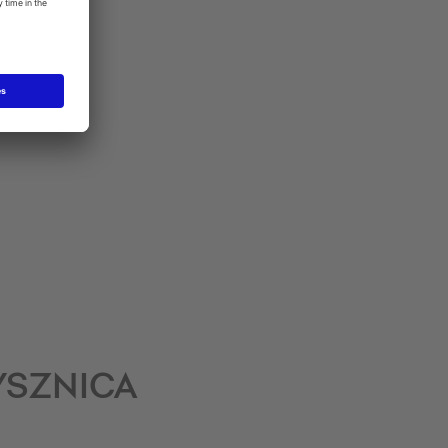
YSZNICA
!