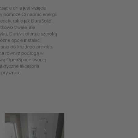
ęcie dnia jest wzięcie
ry pomoże Ci nabrać energii
riały, takie jak DuraSolid,
ątkowo trwałe, ale
ku. Duravit oferuje szeroką
żne opcje instalacji
zania do każdego projektu
 na równi z podłogą w
cową OpenSpace tworzą
raktyczne akcesoria
 prysznica.