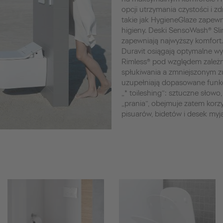
opcji utrzymania czystości i z
takie jak HygieneGlaze zapewn
higieny. Deski SensoWash® Sl
zapewniają najwyższy komfort
Duravit osiągają optymalne wyn
Rimless® pod względem zależn
spłukiwania a zmniejszonym z
uzupełniają dopasowane funkc
„* toileshing”: sztuczne słowo, 
„prania”, obejmuje zatem korz
pisuarów, bidetów i desek my