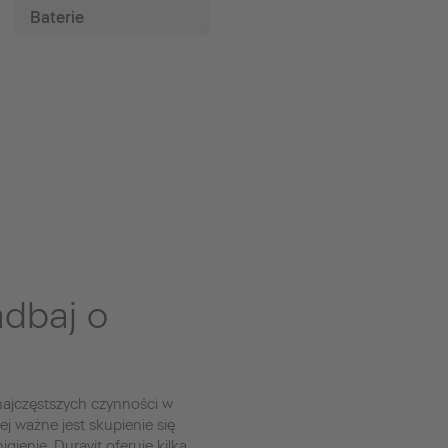
Baterie
dbaj o
 najczęstszych czynności w
ej ważne jest skupienie się
ienie. Duravit oferuje kilka