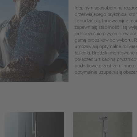
Idealnym sposobem na rozpocz
orzeźwiającego prysznica, któ
i obudzić się. Innowacyjne mate
zapewniają stabilność i są wyj
jednocześnie przyjemne w doty
gamę brodzików do wyboru. Ró
umożliwiają optymalne rozwią
łazienki. Brodziki montowane
połączeniu z kabiną pryszni
dodatkową przestrzeń. Inne p
optymalnie uzupełniają obszar