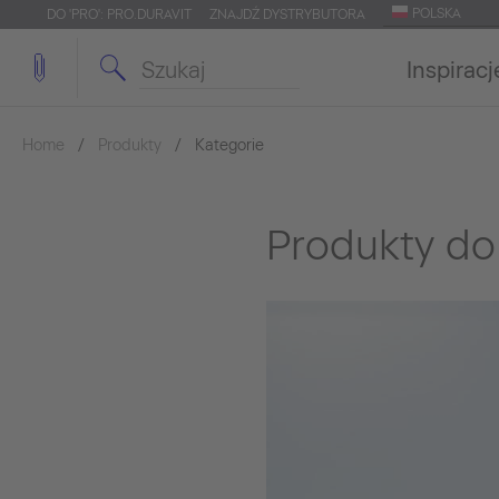
POLSKA
DO 'PRO': PRO.DURAVIT
ZNAJDŹ DYSTRYBUTORA
Inspiracj
Home
Produkty
Kategorie
Produkty do