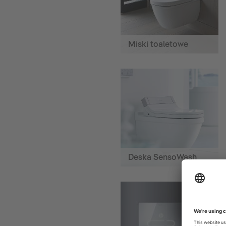
Miski toaletowe
Deska SensoWash