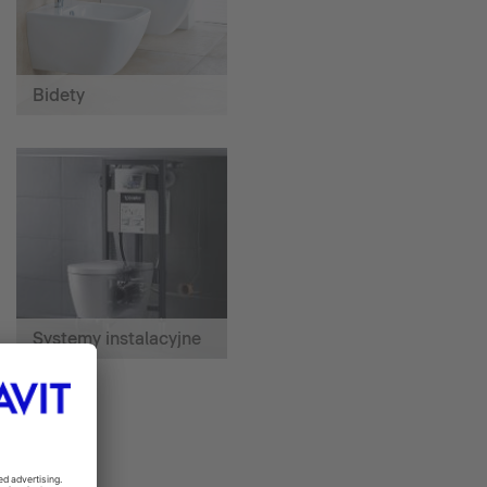
Bidety
Systemy instalacyjne