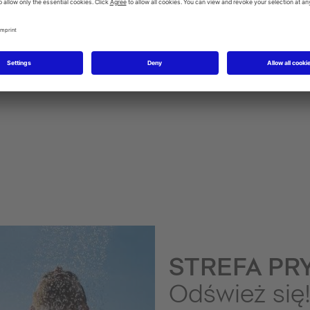
Baterie bidetowe
STREFA PR
Odśwież się