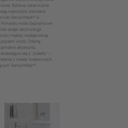
drowia. Szkliwa ceramiczne
iają najwyższy standard
im lub SensoWash® e
. Ponadto miski bezrantowe
iki dzięki technologii
ości między wydajnością
użyciem wody. Ofertę
jonalne akcesoria.
składające się z „toalety” i
ystanie z misek toaletowych,
jących SensoWash®.