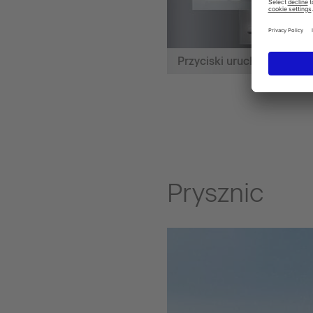
Przyciski uruchamiające
Prysznic