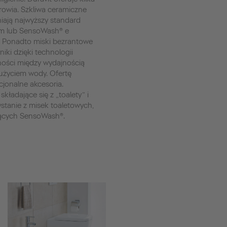
drowia. Szkliwa ceramiczne
iają najwyższy standard
im lub SensoWash® e
. Ponadto miski bezrantowe
iki dzięki technologii
ości między wydajnością
użyciem wody. Ofertę
jonalne akcesoria.
składające się z „toalety” i
ystanie z misek toaletowych,
jących SensoWash®.