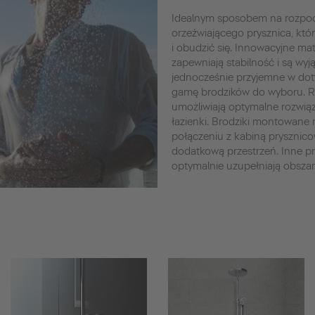
Idealnym sposobem na rozpocz
orzeźwiającego prysznica, któ
i obudzić się. Innowacyjne mate
zapewniają stabilność i są wyj
jednocześnie przyjemne w doty
gamę brodzików do wyboru. Ró
umożliwiają optymalne rozwią
łazienki. Brodziki montowane
połączeniu z kabiną pryszni
dodatkową przestrzeń. Inne p
optymalnie uzupełniają obszar