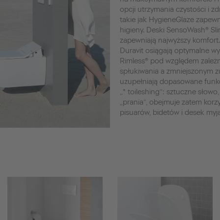
opcji utrzymania czystości i z
takie jak HygieneGlaze zapewn
higieny. Deski SensoWash® Sl
zapewniają najwyższy komfort
Duravit osiągają optymalne wyn
Rimless® pod względem zależn
spłukiwania a zmniejszonym z
uzupełniają dopasowane funkc
„* toileshing”: sztuczne słowo, 
„prania”, obejmuje zatem korz
pisuarów, bidetów i desek my