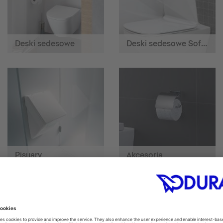
Deski sedesowe
Deski sedesowe SoftClose
Pisuary
Akcesoria