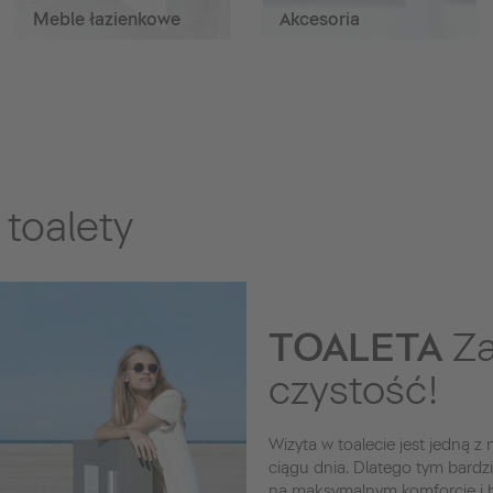
Meble łazienkowe
Akcesoria
toalety
TOALETA
Za
czystość!
Wizyta w toalecie jest jedną z
ciągu dnia. Dlatego tym bardzi
na maksymalnym komforcie i hig