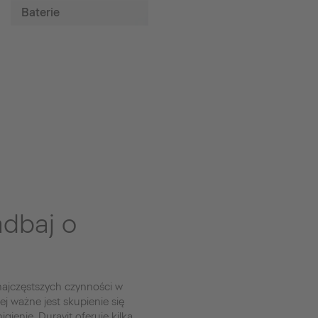
Baterie
dbaj o
 najczęstszych czynności w
ej ważne jest skupienie się
ienie. Duravit oferuje kilka