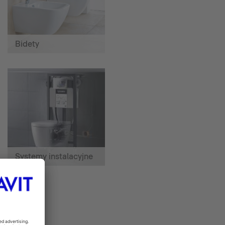
Bidety
Systemy instalacyjne