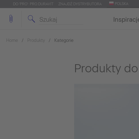
POLSKA
DO 'PRO': PRO.DURAVIT
ZNAJDŹ DYSTRYBUTORA
Inspiracj
Home
Produkty
Kategorie
Produkty do