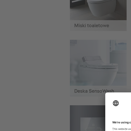
Miski toaletowe
Deska SensoWash