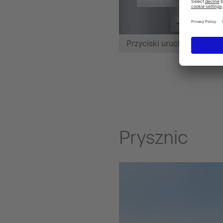
Przyciski uruchamiające
Prysznic