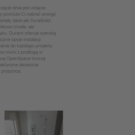
ęcie dnia jest wzięcie
ry pomoże Ci nabrać energii
riały, takie jak DuraSolid,
ątkowo trwałe, ale
ku. Duravit oferuje szeroką
żne opcje instalacji
zania do każdego projektu
 na równi z podłogą w
cową OpenSpace tworzą
raktyczne akcesoria
 prysznica.