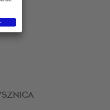
YSZNICA
!