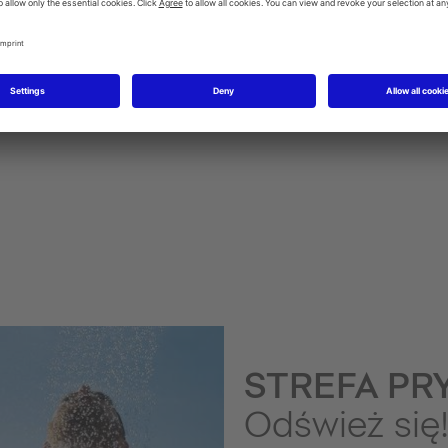
Baterie bidetowe
STREFA PR
Odśwież się