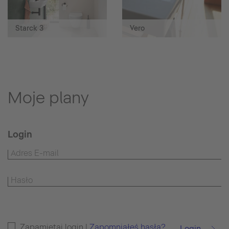
Starck 3
Vero
Moje plany
Login
Zapamiętaj login |
Zapomniałeś hasła?
Login