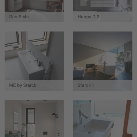
DuraStyle
Happy D.2
ME by Starck
Starck 1