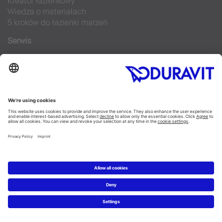
Kreator łazienkowy
Wiedza o materiałach
5 kroków do łazienki marzeń
Serwis
Nowości i artykuły prasowe
Zdjęcia prasowe
Firma Duravit
Kontakt
Najczęściej zadawane pytania
Facebook
Instagram
Pinterest
Blog
Flickr
Linked In
YouTube
Copyright © 2026 Duravit AG