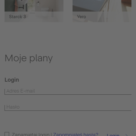
Starck 3
Vero
Moje plany
Login
Zapamiętaj login |
Zapomniałeś hasła?
Login