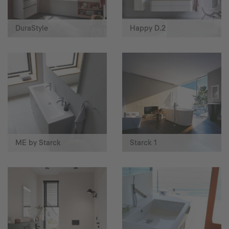
DuraStyle
Happy D.2
ME by Starck
Starck 1