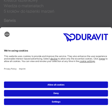
Kreator łazienkowy
Wiedza o materiałach
5 kroków do łazienki marzeń
Serwis
Nowości i artykuły prasowe
Zdjęcia prasowe
Firma Duravit
Kontakt
Najczęściej zadawane pytania
Facebook
Instagram
Pinterest
Blog
Flickr
Linked In
YouTube
Copyright © 2026 Duravit AG