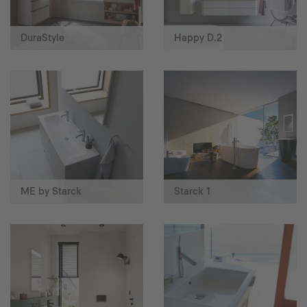
DuraStyle
Happy D.2
ME by Starck
Starck 1