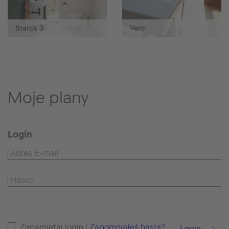
Starck 3
Vero
Moje plany
Login
Zapamiętaj login |
Zapomniałeś hasła?
Login