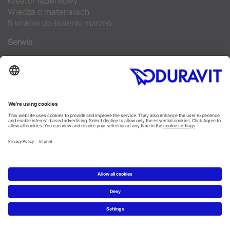
Kreator łazienkowy
Wiedza o materiałach
5 kroków do łazienki marzeń
Serwis
Nowości i artykuły prasowe
Zdjęcia prasowe
Firma Duravit
Kontakt
Najczęściej zadawane pytania
Facebook
Instagram
Pinterest
Blog
Flickr
Linked In
YouTube
Copyright © 2026 Duravit AG