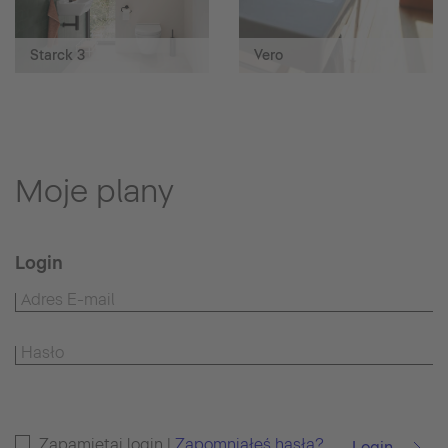
Starck 3
Vero
Moje plany
Login
Zapamiętaj login |
Zapomniałeś hasła?
Login