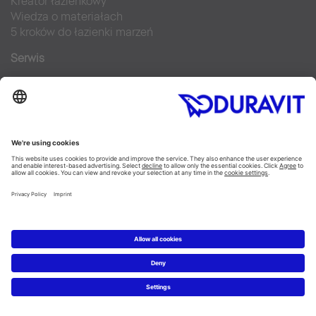
Kreator łazienkowy
Wiedza o materiałach
5 kroków do łazienki marzeń
Serwis
Nowości i artykuły prasowe
Zdjęcia prasowe
Firma Duravit
Kontakt
Najczęściej zadawane pytania
Facebook
Instagram
Pinterest
Blog
Flickr
Linked In
YouTube
Copyright © 2026 Duravit AG