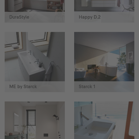
DuraStyle
Happy D.2
ME by Starck
Starck 1