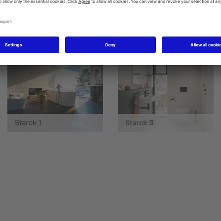
Darling New
DuraStyle
Starck 1
Starck 3