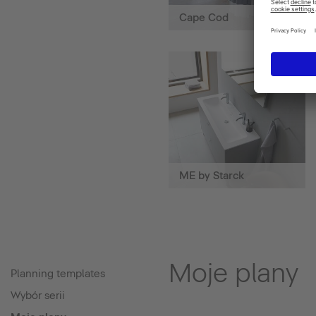
Cape Cod
ME by Starck
Moje plany
Planning templates
Wybór serii