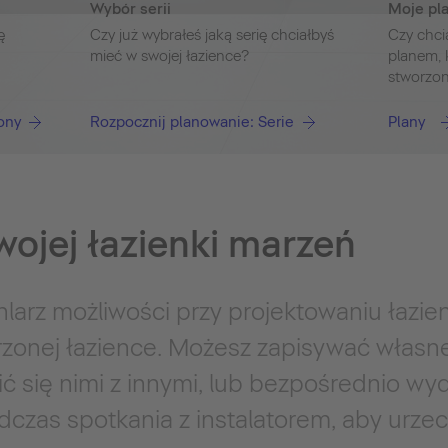
Wybór serii
Moje pl
ę
Czy już wybrałeś jaką serię chciałbyś
Czy chci
mieć w swojej łazience?
planem, 
stworzo
ony
Rozpocznij planowanie: Serie
Plany
wojej łazienki marzeń
larz możliwości przy projektowaniu łazienk
rzonej łazience. Możesz zapisywać własn
elić się nimi z innymi, lub bezpośrednio wy
dczas spotkania z instalatorem, aby urze