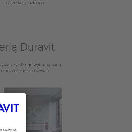
marzenia o łazience.
rią Duravit
ystarczy kliknąć wybraną serię,
e i możesz zacząć używać