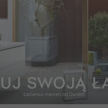
UJ SWOJĄ Ł
Łazienka marzeń od Duravit