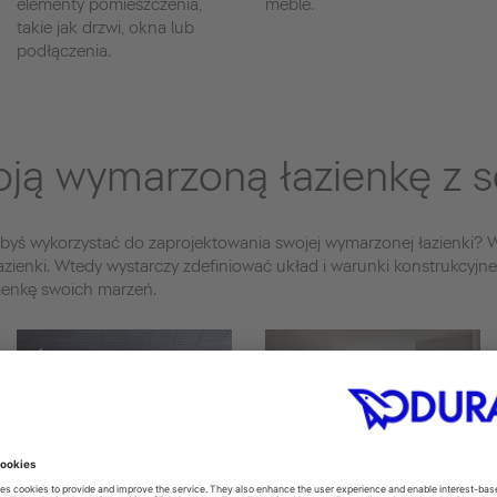
elementy pomieszczenia,
meble.
takie jak drzwi, okna lub
podłączenia.
ją wymarzoną łazienkę z se
iałbyś wykorzystać do zaprojektowania swojej wymarzonej łazienki? W
azienki. Wtedy wystarczy zdefiniować układ i warunki konstrukcyjn
zienkę swoich marzeń.