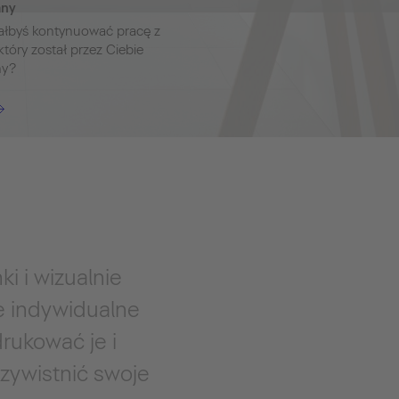
any
ałbyś kontynuować pracę z
który został przez Ciebie
ny?
i i wizualnie
e indywidualne
drukować je i
czywistnić swoje