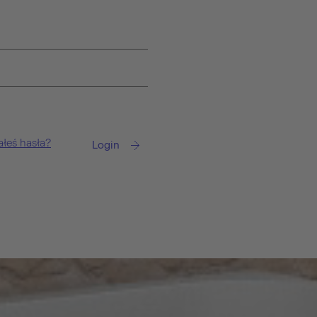
łeś hasła?
Login