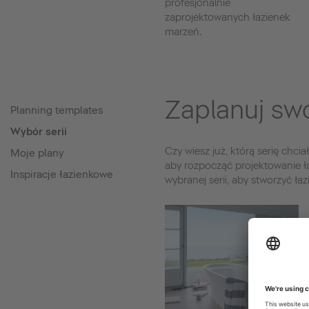
profesjonalnie
zaprojektowanych łazienek
marzeń.
Zaplanuj swo
Planning templates
Wybór serii
Czy wiesz już, którą serię chc
Moje plany
aby rozpocząć projektowanie ł
Inspiracje łazienkowe
wybranej serii, aby stworzyć ła