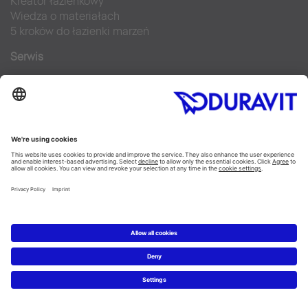
Kreator łazienkowy
Wiedza o materiałach
5 kroków do łazienki marzeń
Serwis
Nowości i artykuły prasowe
Zdjęcia prasowe
Firma Duravit
Kontakt
Najczęściej zadawane pytania
Facebook
Instagram
Pinterest
Blog
Flickr
Linked In
YouTube
Copyright © 2026 Duravit AG