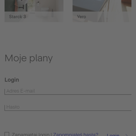
Starck 3
Vero
Moje plany
Login
Zapamiętaj login |
Zapomniałeś hasła?
Login