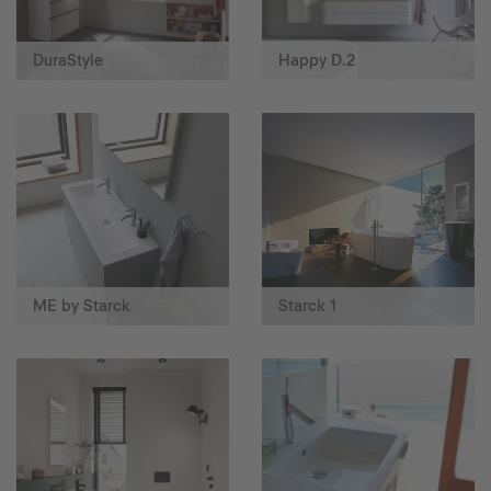
DuraStyle
Happy D.2
ME by Starck
Starck 1