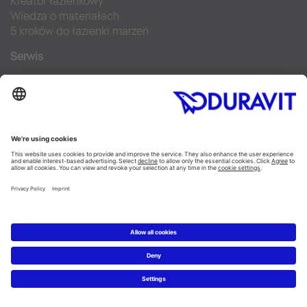
Kreator łazienkowy
Wiedza o materiałach
5 kroków do łazienki marzeń
Serwis
Nowości i artykuły prasowe
Zdjęcia prasowe
Firma Duravit
Kontakt
Najczęściej zadawane pytania
Facebook
Instagram
Pinterest
Blog
Flickr
Linked In
YouTube
Copyright © 2026 Duravit AG