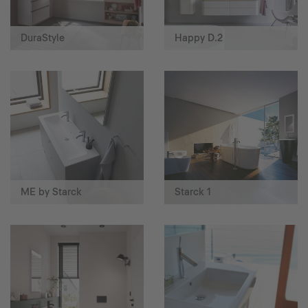
DuraStyle
Happy D.2
ME by Starck
Starck 1