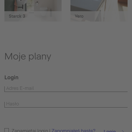
Starck 3
Vero
Moje plany
Login
Zapamiętaj login |
Zapomniałeś hasła?
Login