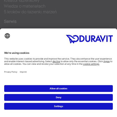
Kreator łazienkowy
Wiedza o materiałach
5 kroków do łazienki marzeń
Serwis
Nowości i artykuły prasowe
Zdjęcia prasowe
Firma Duravit
Kontakt
Najczęściej zadawane pytania
Facebook
Instagram
Pinterest
Blog
Flickr
Linked In
YouTube
Copyright © 2026 Duravit AG