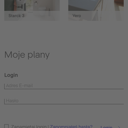
Starck 3
Vero
Moje plany
Login
Zapamiętaj login |
Zapomniałeś hasła?
Login