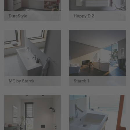
DuraStyle
Happy D.2
ME by Starck
Starck 1