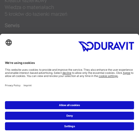
Kreator łazienkowy
Wiedza o materiałach
5 kroków do łazienki marzeń
Serwis
Nowości i artykuły prasowe
Zdjęcia prasowe
Firma Duravit
Kontakt
Najczęściej zadawane pytania
Facebook
Instagram
Pinterest
Blog
Flickr
Linked In
YouTube
Copyright © 2026 Duravit AG