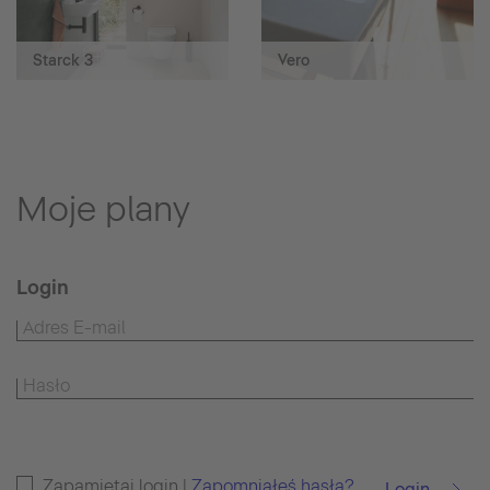
Starck 3
Vero
Moje plany
Login
Zapamiętaj login |
Zapomniałeś hasła?
Login