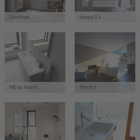
DuraStyle
Happy D.2
ME by Starck
Starck 1