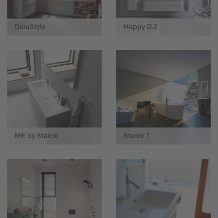
DuraStyle
Happy D.2
ME by Starck
Starck 1