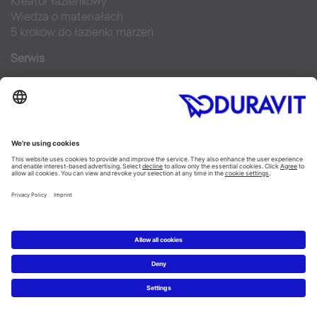
Kreator łazienkowy
Wiedza o materiałach
5 kroków do łazienki marzeń
Serwis
Nowości i artykuły prasowe
Zdjęcia prasowe
Firma Duravit
Kontakt
Najczęściej zadawane pytania
Facebook
Instagram
Pinterest
Blog
Flickr
Linked In
YouTube
Copyright © 2026 Duravit AG