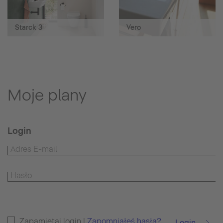
Starck 3
Vero
Moje plany
Login
Zapamiętaj login |
Zapomniałeś hasła?
Login