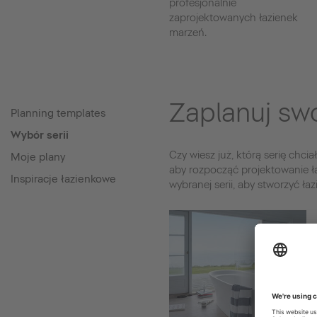
profesjonalnie
zaprojektowanych łazienek
marzeń.
Zaplanuj swo
Planning templates
Wybór serii
Czy wiesz już, którą serię chc
Moje plany
aby rozpocząć projektowanie ł
Inspiracje łazienkowe
wybranej serii, aby stworzyć ła