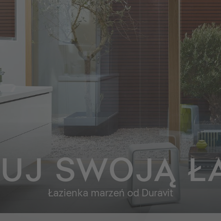
UJ SWOJĄ Ł
Łazienka marzeń od Duravit