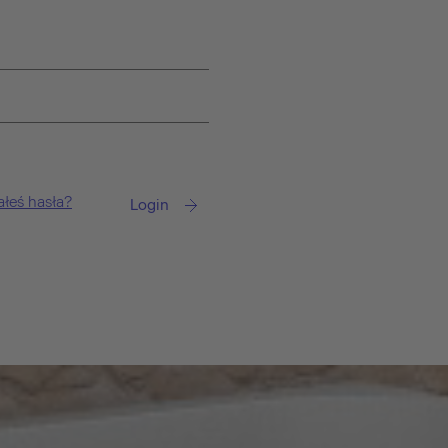
łeś hasła?
Login