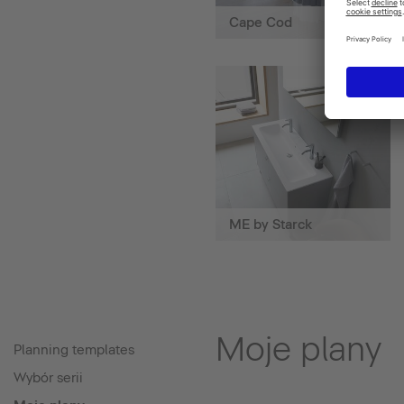
Cape Cod
ME by Starck
Moje plany
Planning templates
Wybór serii