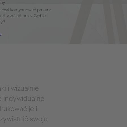
any
ałbyś kontynuować pracę z
który został przez Ciebie
ny?
i i wizualnie
e indywidualne
drukować je i
czywistnić swoje