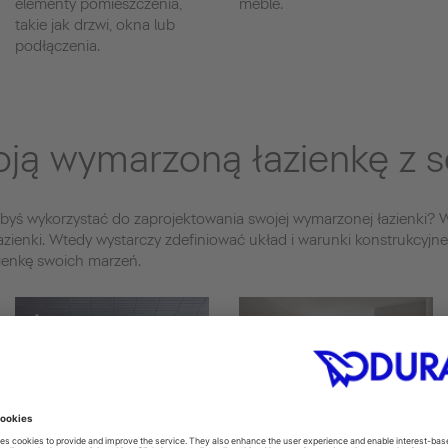
elementy pomieszczenia,
meble.
takie jak drzwi, okna lub
podłączenia.
ją wymarzoną łazienkę z se
iałbyś wykorzystać do zaprojektowania swojej wymarzonej łazienki? W
azienki. Wtedy wystarczy zdefiniować układ i warunki konstrukcyjn
zienkę swoich marzeń.