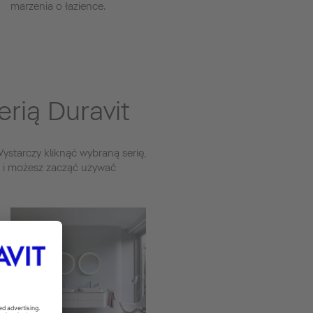
marzenia o łazience.
rią Duravit
ystarczy kliknąć wybraną serię,
e i możesz zacząć używać