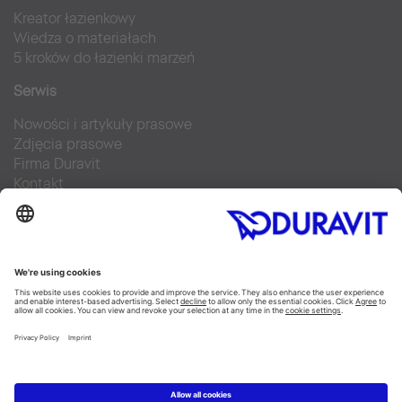
Kreator łazienkowy
Wiedza o materiałach
5 kroków do łazienki marzeń
Serwis
Nowości i artykuły prasowe
Zdjęcia prasowe
Firma Duravit
Kontakt
Najczęściej zadawane pytania
Facebook
Instagram
Pinterest
Blog
Flickr
Linked In
YouTube