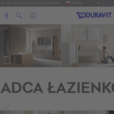
POLSKA
DO 'PRO': PRO.DURAVIT
ZNAJDŹ DYSTRYBUTORA
ADCA ŁAZIEN