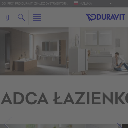
POLSKA
DO 'PRO': PRO.DURAVIT
ZNAJDŹ DYSTRYBUTORA
ADCA ŁAZIEN