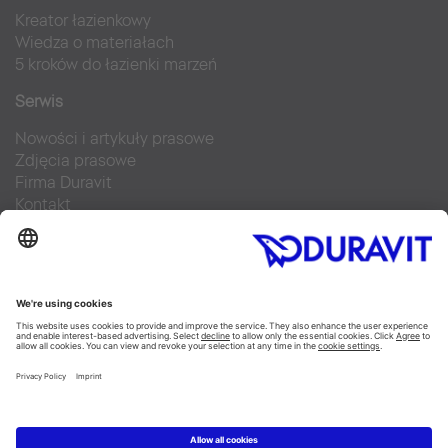
Kreator łazienkowy
Wiedza o materiałach
5 kroków do łazienki marzeń
Serwis
Nowości i artykuły prasowe
Zdjęcia prasowe
Firma Duravit
Kontakt
Najczęściej zadawane pytania
Facebook
Instagram
Pinterest
Blog
Flickr
Linked In
YouTube