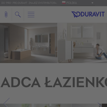
POLSKA
DO 'PRO': PRO.DURAVIT
ZNAJDŹ DYSTRYBUTORA
ADCA ŁAZIEN