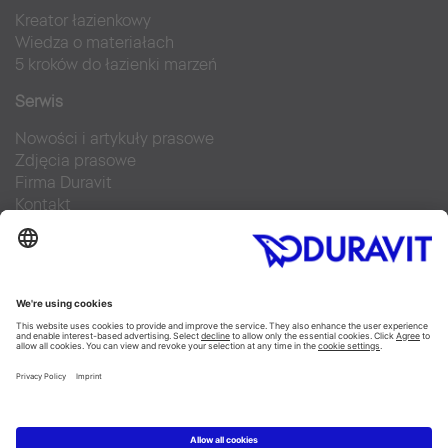
Kreator łazienkowy
Wiedza o materiałach
5 kroków do łazienki marzeń
Serwis
Nowości i artykuły prasowe
Zdjęcia prasowe
Firma Duravit
Kontakt
Najczęściej zadawane pytania
Facebook
Instagram
Pinterest
Blog
Flickr
Linked In
YouTube