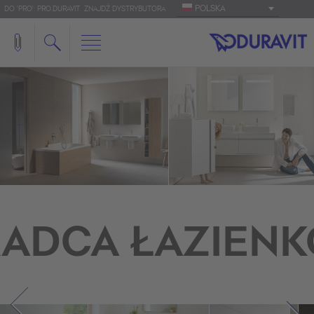
POLSKA
DO 'PRO': PRO.DURAVIT
ZNAJDŹ DYSTRYBUTORA
ADCA ŁAZIEN