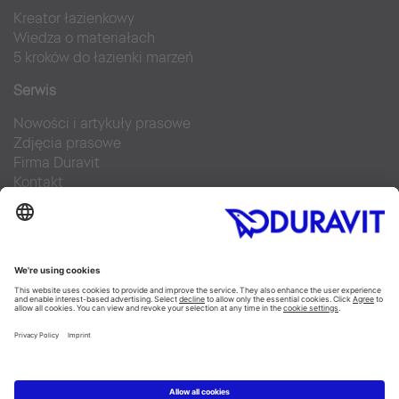
Kreator łazienkowy
Wiedza o materiałach
5 kroków do łazienki marzeń
Serwis
Nowości i artykuły prasowe
Zdjęcia prasowe
Firma Duravit
Kontakt
Najczęściej zadawane pytania
Facebook
Instagram
Pinterest
Blog
Flickr
Linked In
YouTube