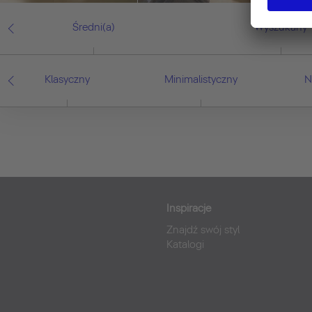
Średni(a)
Wyszukany
Klasyczny
Minimalistyczny
N
Inspiracje
Znajdź swój styl
Katalogi