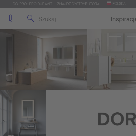
POLSKA
DO 'PRO': PRO.DURAVIT
ZNAJDŹ DYSTRYBUTORA
Inspiracj
DOR