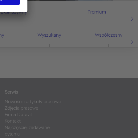
Ekskluzywny
Premium
ny
Wyszukany
Współczesny
Serwis
Nowości i artykuły prasowe
Zdjęcia prasowe
Firma Duravit
Kontakt
Najczęściej zadawane
pytania