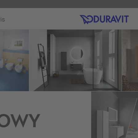
is
KOWY