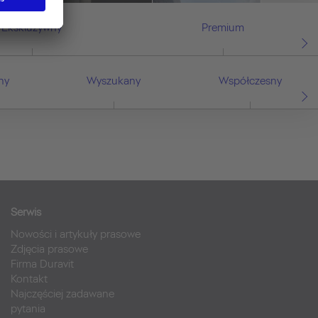
Ekskluzywny
Premium
ny
Wyszukany
Współczesny
Serwis
Nowości i artykuły prasowe
Zdjęcia prasowe
Firma Duravit
Kontakt
Najczęściej zadawane
pytania