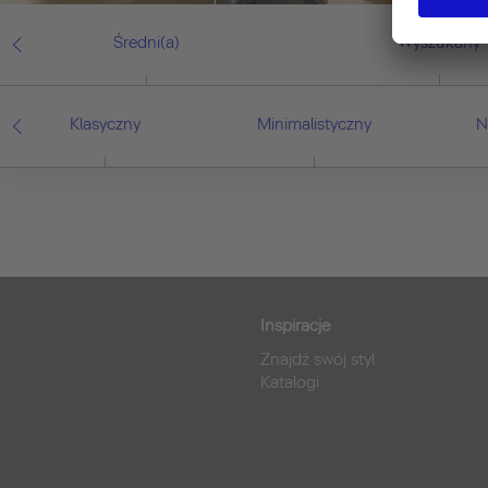
Średni(a)
Wyszukany
Klasyczny
Minimalistyczny
N
Inspiracje
Znajdź swój styl
Katalogi