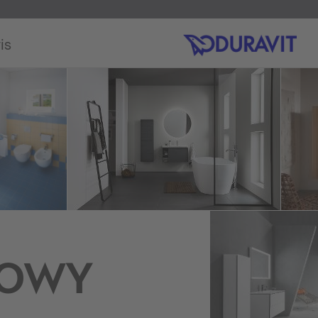
is
KOWY