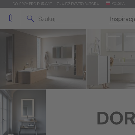
POLSKA
DO 'PRO': PRO.DURAVIT
ZNAJDŹ DYSTRYBUTORA
Inspiracj
DOR