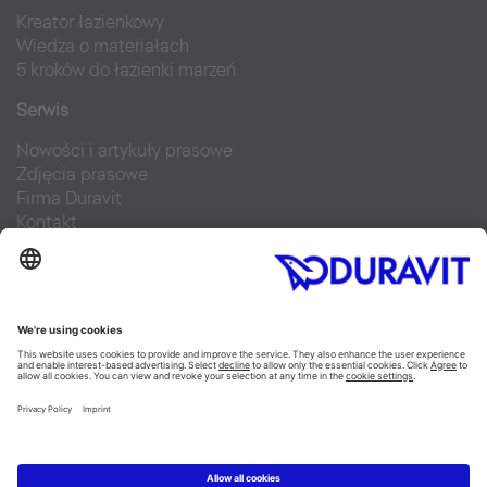
Kreator łazienkowy
Wiedza o materiałach
5 kroków do łazienki marzeń
Serwis
Nowości i artykuły prasowe
Zdjęcia prasowe
Firma Duravit
Kontakt
Najczęściej zadawane pytania
Facebook
Instagram
Pinterest
Blog
Flickr
Linked In
YouTube