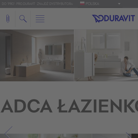
POLSKA
DO 'PRO': PRO.DURAVIT
ZNAJDŹ DYSTRYBUTORA
ADCA ŁAZIEN