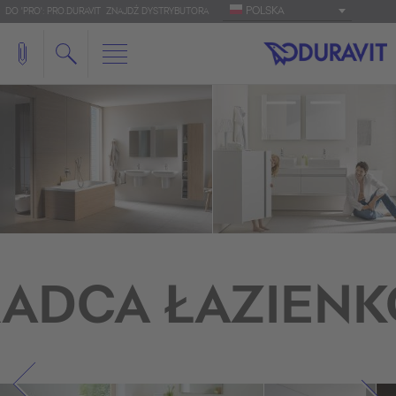
POLSKA
DO 'PRO': PRO.DURAVIT
ZNAJDŹ DYSTRYBUTORA
ADCA ŁAZIEN