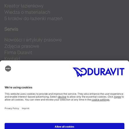
Kreator łazienkowy
Wiedza o materiałach
5 kroków do łazienki marzeń
Serwis
Nowości i artykuły prasowe
Zdjęcia prasowe
Firma Duravit
Kontakt
Najczęściej zadawane pytania
Facebook
Instagram
Pinterest
Blog
Flickr
Linked In
YouTube