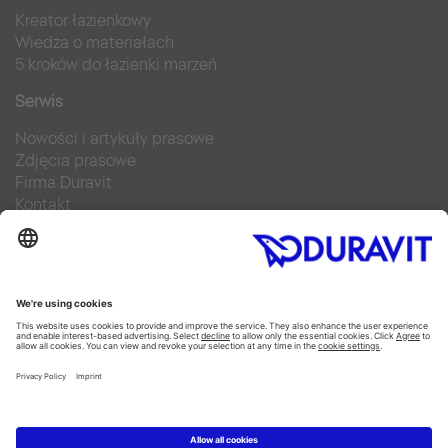
Kreator łazienkowy
Wiedza o materiałach
5 kroków do łazienki marzeń
Serwis
Nowości i artykuły prasowe
Zdjęcia prasowe
Firma Duravit
Kontakt
Najczęściej zadawane pytania
Facebook
Instagram
Pinterest
Blog
Flickr
Linked In
YouTube