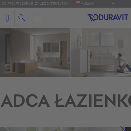
POLSKA
DO 'PRO': PRO.DURAVIT
ZNAJDŹ DYSTRYBUTORA
ADCA ŁAZIEN