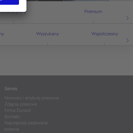
Ekskluzywny
Premium
ny
Wyszukany
Współczesny
Serwis
Nowości i artykuły prasowe
Zdjęcia prasowe
Firma Duravit
Kontakt
Najczęściej zadawane
pytania