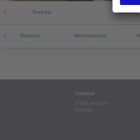
Średni(a)
Wyszukany
Klasyczny
Minimalistyczny
N
Inspiracje
Znajdź swój styl
Katalogi