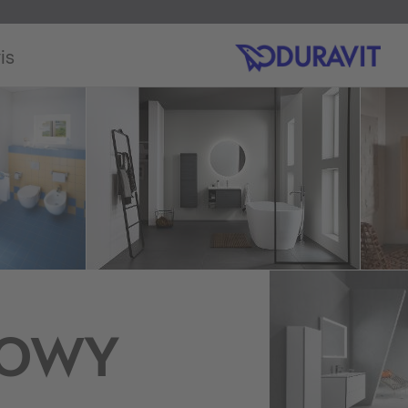
is
KOWY