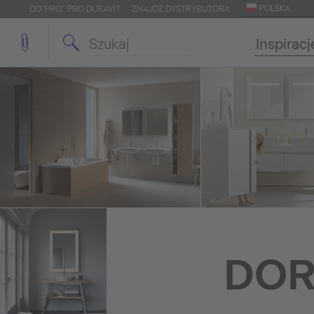
POLSKA
DO 'PRO': PRO.DURAVIT
ZNAJDŹ DYSTRYBUTORA
Inspiracj
DOR