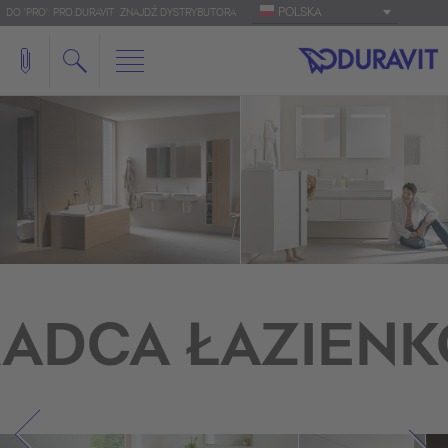
POLSKA
DO 'PRO': PRO.DURAVIT
ZNAJDŹ DYSTRYBUTORA
ADCA ŁAZIEN