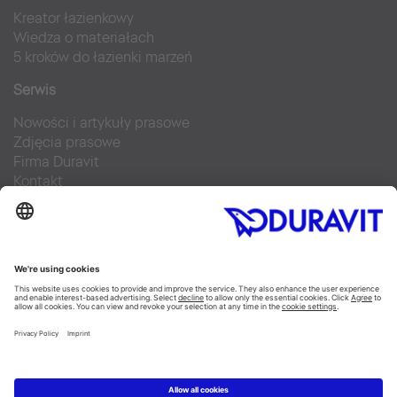
Kreator łazienkowy
Wiedza o materiałach
5 kroków do łazienki marzeń
Serwis
Nowości i artykuły prasowe
Zdjęcia prasowe
Firma Duravit
Kontakt
Najczęściej zadawane pytania
Facebook
Instagram
Pinterest
Blog
Flickr
Linked In
YouTube