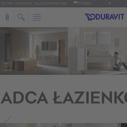
POLSKA
DO 'PRO': PRO.DURAVIT
ZNAJDŹ DYSTRYBUTORA
ADCA ŁAZIEN