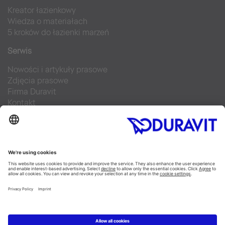
Kreator łazienkowy
Wiedza o materiałach
5 kroków do łazienki marzeń
Serwis
Nowości i artykuły prasowe
Zdjęcia prasowe
Firma Duravit
Kontakt
Najczęściej zadawane pytania
Facebook
Instagram
Pinterest
Blog
Flickr
Linked In
YouTube