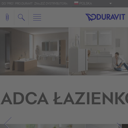
POLSKA
DO 'PRO': PRO.DURAVIT
ZNAJDŹ DYSTRYBUTORA
ADCA ŁAZIEN