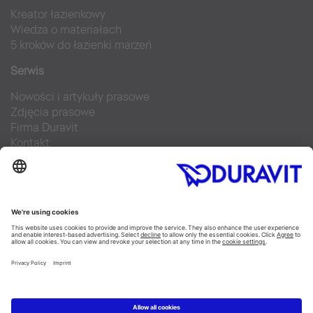
Kreator łazienkowy
Wiedza o materiałach
5 kroków do łazienki marzeń
Serwis
Nowości i artykuły prasowe
Zdjęcia prasowe
Firma Duravit
Kontakt
Najczęściej zadawane pytania
Facebook
Instagram
Pinterest
Blog
Flickr
Linked In
YouTube