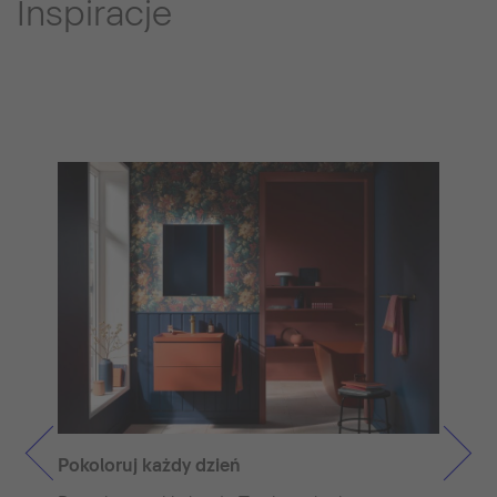
Inspiracje
Wy
Ist
Pokoloruj każdy dzień
mo
wy