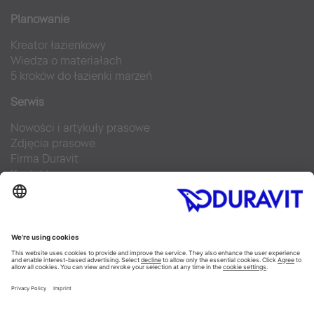
Planowanie
Kreator łazienkowy
Wiedza o materiałach
5 kroków do łazienki marzeń
Serwis
Nowości i artykuły prasowe
Zdjęcia prasowe
Firma Duravit
Kontakt
Najczęściej zadawane pytania
Facebook
Instagram
Pinterest
Blog
Flickr
Linked In
YouTube