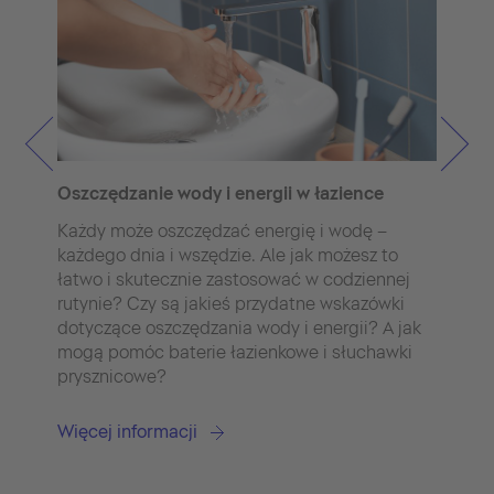
Fa
Zr
Oszczędzanie wody i energii w łazience
dy
ma
Każdy może oszczędzać energię i wodę –
wsp
każdego dnia i wszędzie. Ale jak możesz to
dl
łatwo i skutecznie zastosować w codziennej
zw
rutynie? Czy są jakieś przydatne wskazówki
da
dotyczące oszczędzania wody i energii? A jak
wz
mogą pomóc baterie łazienkowe i słuchawki
eur
prysznicowe?
Wi
Więcej informacji