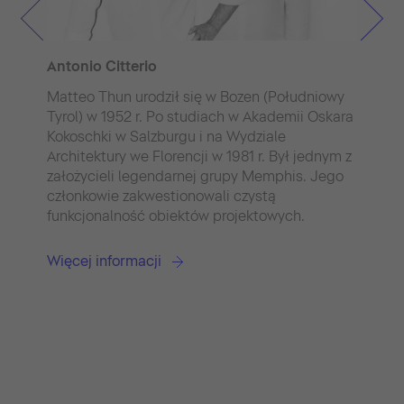
Antonio Citterio
Matteo Thun urodził się w Bozen (Południowy
Tyrol) w 1952 r. Po studiach w Akademii Oskara
Kokoschki w Salzburgu i na Wydziale
Architektury we Florencji w 1981 r. Był jednym z
założycieli legendarnej grupy Memphis. Jego
członkowie zakwestionowali czystą
funkcjonalność obiektów projektowych.
An
Więcej informacji
Ant
mi
Wł
Fa
z 
We
pr