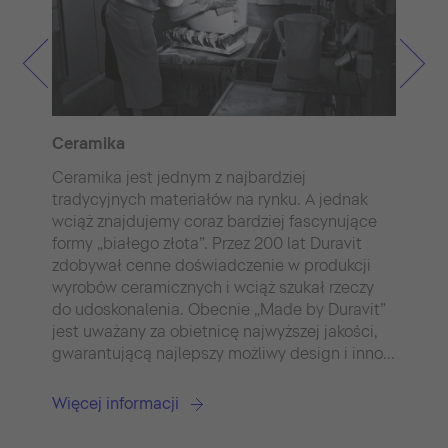
Ceramika
Dr
Ceramika jest jednym z najbardziej
Ła
tradycyjnych materiałów na rynku. A jednak
to
wciąż znajdujemy coraz bardziej fascynujące
ko
formy „białego złota”. Przez 200 lat Duravit
sa
zdobywał cenne doświadczenie w produkcji
wi
wyrobów ceramicznych i wciąż szukał rzeczy
ła
do udoskonalenia. Obecnie „Made by Duravit”
jest uważany za obietnicę najwyższej jakości,
Wi
gwarantującą najlepszy możliwy design i inno...
Więcej informacji