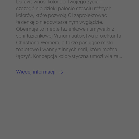
Duravit wnosi kolor do Twojego życia –
pr
szczególnie dzięki palecie sześciu różnych
łaz
kolorów, które pozwolą Ci zaprojektować
pr
łazienkę o niepowtarzalnym wyglądzie.
sa
Obejmuje to meble łazienkowe i umywalki z
do
serii łazienkowej Vitrium autorstwa projektanta
of
Christiana Wernera, a także pasujące miski
toaletowe i wanny z innych serii, które można
Wi
łączyć. Koncepcja kolorystyczna umożliwia za...
Więcej informacji