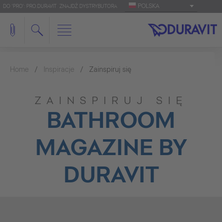
POLSKA
DO 'PRO': PRO.DURAVIT
ZNAJDŹ DYSTRYBUTORA
Home
Inspiracje
Zainspiruj się
ZAINSPIRUJ SIĘ
BATHROOM
MAGAZINE BY
DURAVIT