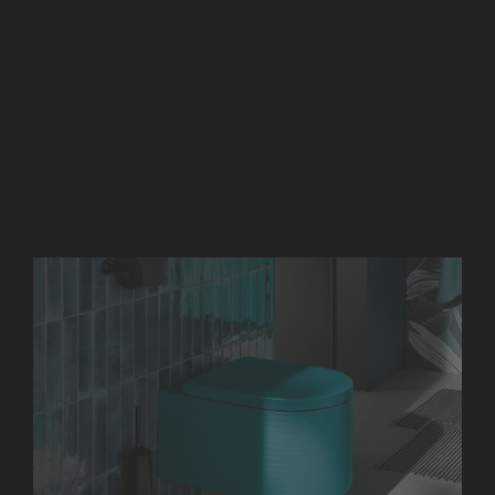
materiałów: Zewnętrzna część wykonana jest z materiału
mineralnego o nazwie DuroCast Smooth, który umożliwia
tworzenie różnych rodzajów tekstur w szerokiej gamie
kolorów. Duravit Millio pozwala wybrać toaletę według
własnych preferencji.