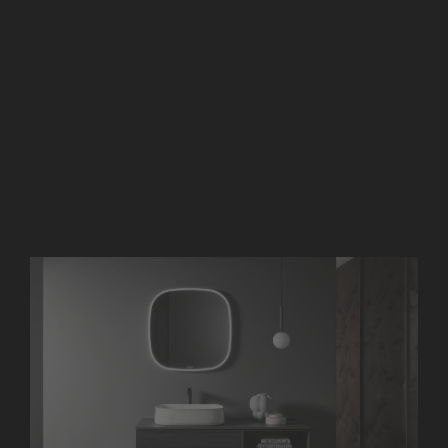
rytuałami i rzemiosłem – stworzyła przemyślaną serię
łazienkową, która łączy niezwykłe umywalki nablatowe z
purystycznymi meblami. Najbardziej rzucającą się w oczy
cechą konstrukcyjną umywalki i wanny jest zaokrąglony
kształt, zakończony wdzięczną, miękko wygiętym rantem.
Zencha