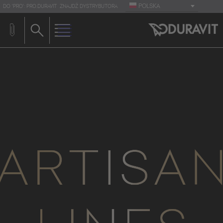
POLSKA
DO 'PRO': PRO.DURAVIT
ZNAJDŹ DYSTRYBUTORA