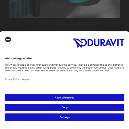
FIND AN ARTISAN SHOWROOM NEAR
YOU
Skontaktuj się ze specjalistą z branży
sanitarnej, który z przyjemnością omówi z Tobą
wszystkie pytania i szczegóły.