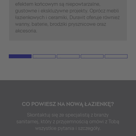
efektem końcowym są niepowtarzalne,
gustowne i ekskluzywne projekty. Oprócz mebli
łazienkowych i ceramiki, Duravit oferuje również
wanny, baterie, brodziki prysznicowe oraz
akcesoria.
CO POWIESZ NA NOWĄ ŁAZIENKĘ?
Skontaktuj się ze specjalistą z branży
sanitarnej, który z przyjemnością omówi z Tobą
wszystkie pytania i szczegóły.