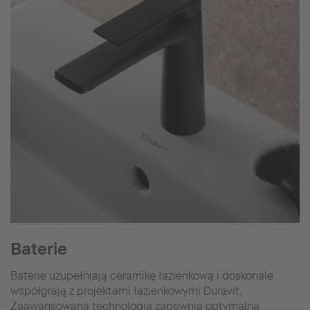
Baterie
Baterie uzupełniają ceramikę łazienkową i doskonale
współgrają z projektami łazienkowymi Duravit.
Zaawansowana technologia zapewnia optymalną