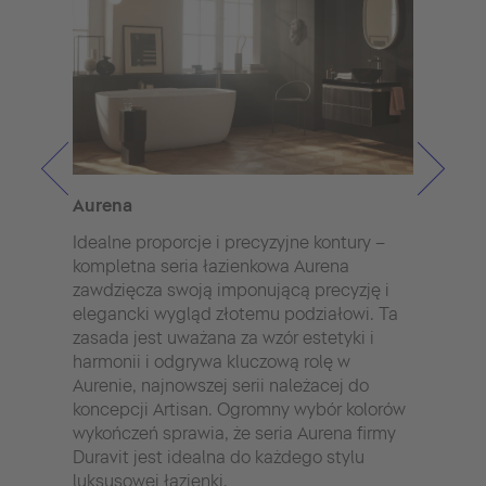
Aurena
Sivi
Idealne proporcje i precyzyjne kontury –
Harmo
kompletna seria łazienkowa Aurena
jedn
zawdzięcza swoją imponującą precyzję i
cech
elegancki wygląd złotemu podziałowi. Ta
Sivi
zasada jest uważana za wzór estetyki i
wiod
harmonii i odgrywa kluczową rolę w
Star
Aurenie, najnowszej serii należacej do
oraz
koncepcji Artisan. Ogromny wybór kolorów
eleme
wykończeń sprawia, że seria Aurena firmy
Wern
Duravit jest idealna do każdego stylu
zast
luksusowej łazienki.
lub 