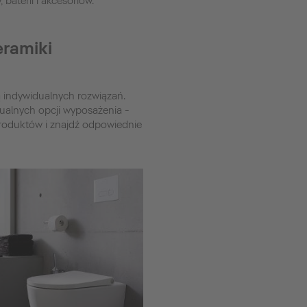
baterii i akcesoriów.
eramiki
ą indywidualnych rozwiązań.
dualnych opcji wyposażenia -
 produktów i znajdź odpowiednie