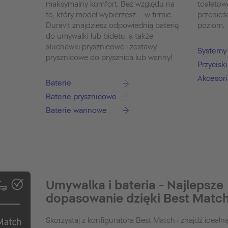
maksymalny komfort. Bez względu na
toaleto
to, który model wybierzesz – w firmie
przenieś
Duravit znajdziesz odpowiednią baterię
poziom.
do umywalki lub bidetu, a także
słuchawki prysznicowe i zestawy
Systemy 
prysznicowe do prysznica lub wanny!
Przycisk
Akcesori
Baterie
Baterie prysznicowe
Baterie wannowe
Umywalka i bateria - Najlepsze
dopasowanie dzięki Best Matc
Skorzystaj z konfiguratora Best Match i znajdź idealn