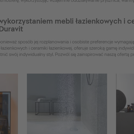
atmosferę, wykorzystując wzajemne oddziaływanie prysznica, wanny, 
 wykorzystaniem mebli łazienkowych i c
Duravit
ponieważ sposób jej rozplanowania i osobiste preferencje wymagaj
i łazienkowych i ceramiki łazienkowej, oferuje szeroką gamę indywi
tnić swój indywidualny styl. Pozwól się zainspirować naszą ofertą