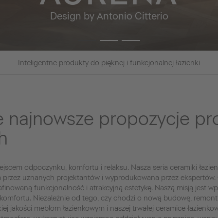
Design by Antonio Citterio
Inteligentne produkty do pięknej i funkcjonalnej łazienki
e najnowsze propozycje p
h
jscem odpoczynku, komfortu i relaksu. Nasza seria ceramiki łazien
a przez uznanych projektantów i wyprodukowana przez ekspertów.
afinowaną funkcjonalność i atrakcyjną estetykę. Naszą misją jest w
komfortu. Niezależnie od tego, czy chodzi o nową budowę, remon
iej jakości meblom łazienkowym i naszej trwałej ceramice łazienk