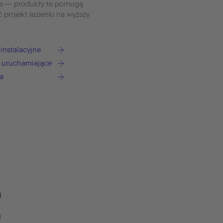
we — produkty te pomogą
ć projekt łazienki na wyższy
instalacyjne
i uruchamiające
a
h
ą