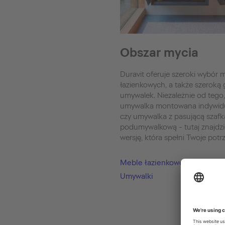
Obszar mycia
Duravit oferuje szeroki wybór m
łazienkowych, a także szeroką
umywalek. Niezależnie od tego,
umywalka montowana indywidu
czy umywalka z pasującą szafk
podumywalkową - tutaj znajdzi
wersję, która spełni Twoje potr
Meble łazienkowe
Umywalki