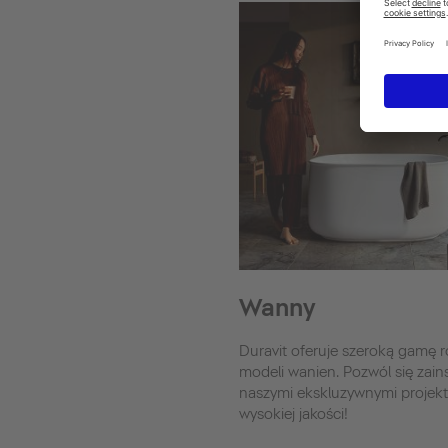
Wanny
Duravit oferuje szeroką gamę 
modeli wanien. Pozwól się zai
naszymi ekskluzywnymi projek
wysokiej jakości!