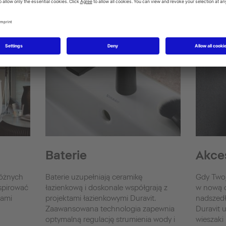
Baterie
Akce
różnych
Baterie uzupełniają ceramikę
Gdy Twoj
nspirować
łazienkową i doskonale współgrają z
w nową c
tami
projektami łazienkowymi Duravit.
nadszedł
Zaawansowana technologia zapewnia
Duravit u
optymalną regulację strumienia wody i
wieszaki 