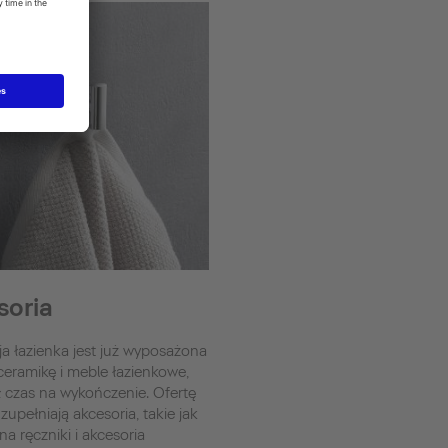
soria
a łazienka jest już wyposażona
eramikę i meble łazienkowe,
 czas na wykończenie. Ofertę
zupełniają akcesoria, takie jak
na ręczniki i akcesoria