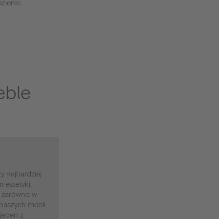
zienki.
eble
y najbardziej
estetyki,
 - zarówno w
 naszych mebli
 jeden z