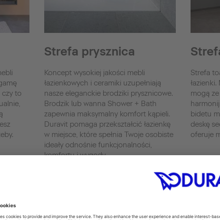
Strefa prysznica
Stref
ebli
Koncept wysokiej jakości mebli
Strefa t
 gamę
łazienkowych i ceramiki uzupełniają
łazienki.
 czy to
nasze eleganckie brodziki prysznicowe.
mogą ze 
alnie,
Brodzik lub wanna Shower + Bath
harmonij
ą
zapewnia maksymalny komfort kąpieli.
bidetu m
esz
Duravit pomaga przekształcić łazienkę
deskę se
zeby.
w miejsce, które spełnia Twoje osobiste
oferuje 
ideały odnośnie funkcjonalności,
komfortu i wygody.
Miski to
Pisuary
Strefa prysznica
Bidety
Shower&Bath
Deska S