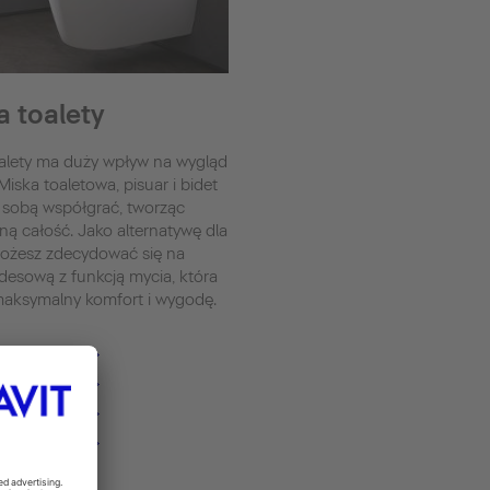
a toalety
oalety ma duży wpływ na wygląd
 Miska toaletowa, pisuar i bidet
sobą współgrać, tworząc
ną całość. Jako alternatywę dla
ożesz zdecydować się na
desową z funkcją mycia, która
maksymalny komfort i wygodę.
aletowe
ensoWash