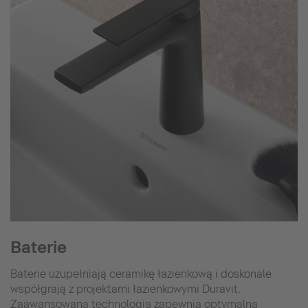
Baterie
Baterie uzupełniają ceramikę łazienkową i doskonale
współgrają z projektami łazienkowymi Duravit.
Zaawansowana technologia zapewnia optymalną