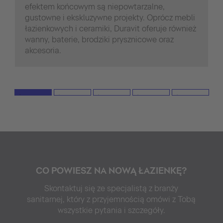
efektem końcowym są niepowtarzalne,
gustowne i ekskluzywne projekty. Oprócz mebli
łazienkowych i ceramiki, Duravit oferuje również
wanny, baterie, brodziki prysznicowe oraz
akcesoria.
CO POWIESZ NA NOWĄ ŁAZIENKĘ?
Skontaktuj się ze specjalistą z branży
sanitarnej, który z przyjemnością omówi z Tobą
wszystkie pytania i szczegóły.