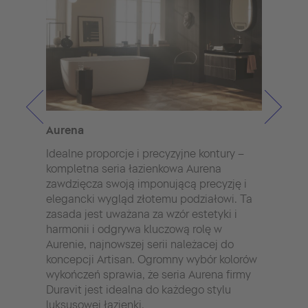
Aurena
Sivi
Idealne proporcje i precyzyjne kontury –
Harmo
kompletna seria łazienkowa Aurena
jedn
zawdzięcza swoją imponującą precyzję i
cech
elegancki wygląd złotemu podziałowi. Ta
Sivi
zasada jest uważana za wzór estetyki i
wiod
harmonii i odgrywa kluczową rolę w
Star
Aurenie, najnowszej serii należacej do
oraz
koncepcji Artisan. Ogromny wybór kolorów
eleme
wykończeń sprawia, że seria Aurena firmy
Wern
Duravit jest idealna do każdego stylu
zast
luksusowej łazienki.
lub 