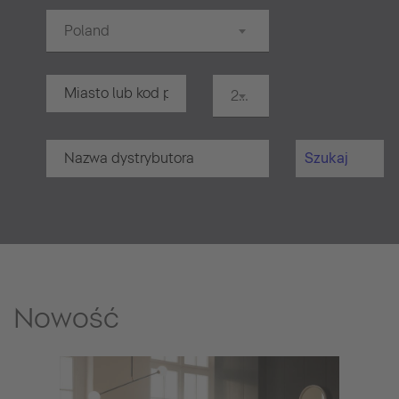
Poland
20 km
Szukaj
Nowość