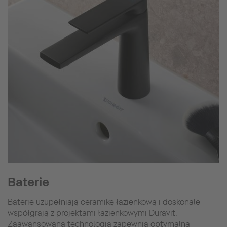
Baterie
Baterie uzupełniają ceramikę łazienkową i doskonale
współgrają z projektami łazienkowymi Duravit.
Zaawansowana technologia zapewnia optymalną