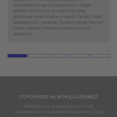
sprawdzonych opcji projektowych, czego
efektem końcowym są niepowtarzalne,
gustowne i ekskluzywne projekty. Oprócz mebli
łazienkowych i ceramiki, Duravit oferuje również
wanny, baterie, brodziki prysznicowe oraz
akcesoria.
CO POWIESZ NA NOWĄ ŁAZIENKĘ?
Skontaktuj się ze specjalistą z branży
sanitarnej, który z przyjemnością omówi z Tobą