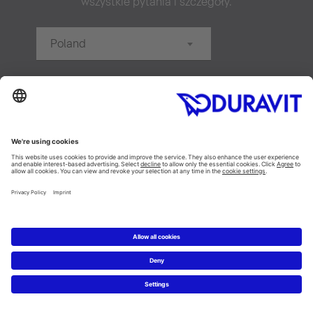
wszystkie pytania i szczegóły.
Poland
20 km
Szukaj
Nowość