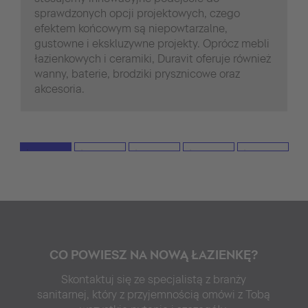
sprawdzonych opcji projektowych, czego
efektem końcowym są niepowtarzalne,
gustowne i ekskluzywne projekty. Oprócz mebli
łazienkowych i ceramiki, Duravit oferuje również
wanny, baterie, brodziki prysznicowe oraz
akcesoria.
CO POWIESZ NA NOWĄ ŁAZIENKĘ?
Skontaktuj się ze specjalistą z branży
sanitarnej, który z przyjemnością omówi z Tobą