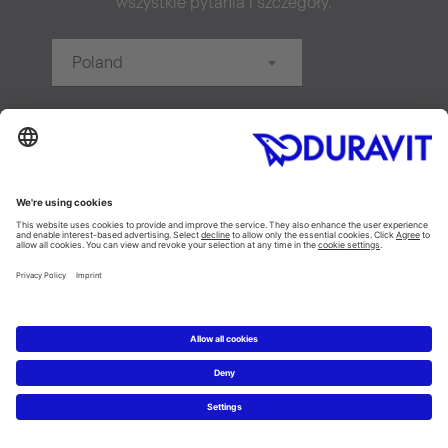
wszystkie pytania i szczegóły.
Poland
20 km
Szukaj
Nowość