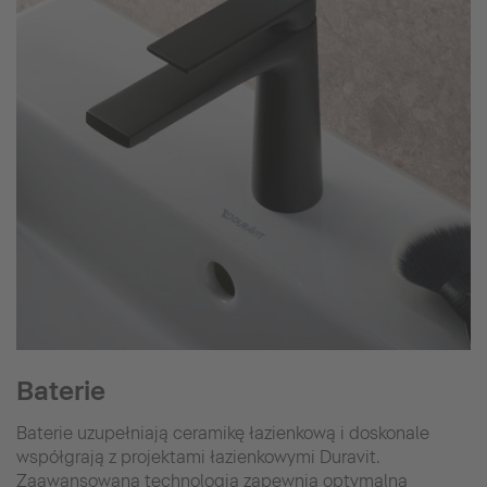
Baterie
Baterie uzupełniają ceramikę łazienkową i doskonale
współgrają z projektami łazienkowymi Duravit.
Zaawansowana technologia zapewnia optymalną