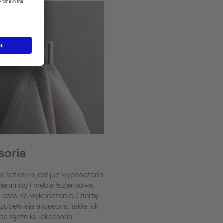
soria
a łazienka jest już wyposażona
eramikę i meble łazienkowe,
 czas na wykończenie. Ofertę
zupełniają akcesoria, takie jak
na ręczniki i akcesoria