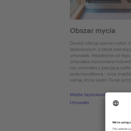
Obszar mycia
Duravit oferuje szeroki wybór m
łazienkowych, a także szeroką
umywalek. Niezależnie od tego,
umywalka montowana indywidu
czy umywalka z pasującą szafk
podumywalkową - tutaj znajdzi
wersję, która spełni Twoje potr
Meble łazienkowe
Umywalki