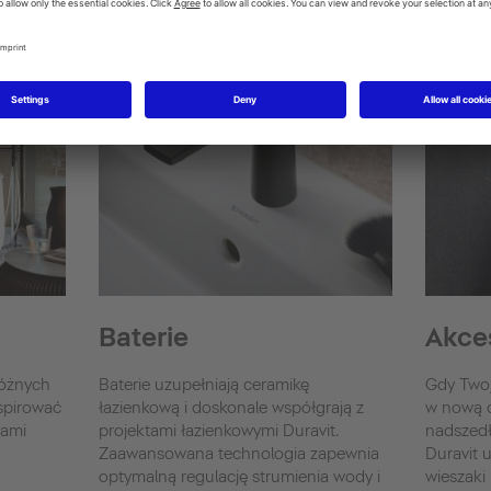
Baterie
Akce
różnych
Baterie uzupełniają ceramikę
Gdy Twoj
nspirować
łazienkową i doskonale współgrają z
w nową c
tami
projektami łazienkowymi Duravit.
nadszedł
Zaawansowana technologia zapewnia
Duravit u
optymalną regulację strumienia wody i
wieszaki 