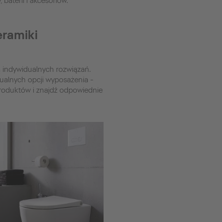
baterii i akcesoriów.
eramiki
ą indywidualnych rozwiązań.
dualnych opcji wyposażenia -
 produktów i znajdź odpowiednie