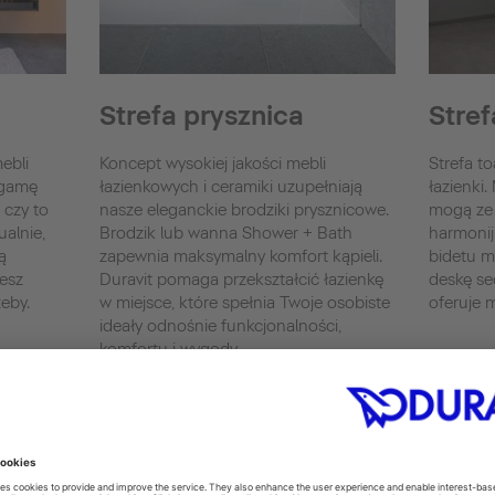
Strefa prysznica
Stref
ebli
Koncept wysokiej jakości mebli
Strefa t
 gamę
łazienkowych i ceramiki uzupełniają
łazienki.
 czy to
nasze eleganckie brodziki prysznicowe.
mogą ze 
alnie,
Brodzik lub wanna Shower + Bath
harmonij
ą
zapewnia maksymalny komfort kąpieli.
bidetu m
esz
Duravit pomaga przekształcić łazienkę
deskę se
zeby.
w miejsce, które spełnia Twoje osobiste
oferuje 
ideały odnośnie funkcjonalności,
komfortu i wygody.
Miski to
Pisuary
Strefa prysznica
Bidety
Shower&Bath
Deska S