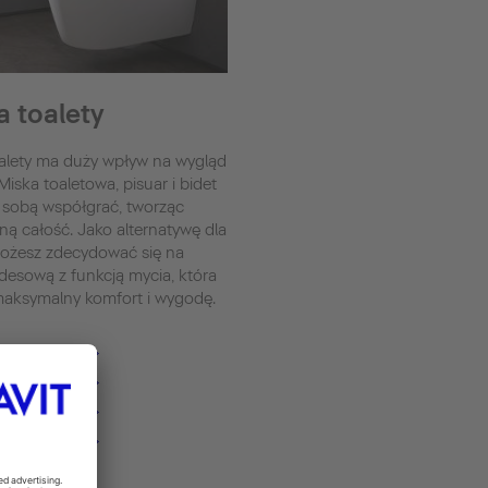
a toalety
oalety ma duży wpływ na wygląd
 Miska toaletowa, pisuar i bidet
sobą współgrać, tworząc
ną całość. Jako alternatywę dla
ożesz zdecydować się na
desową z funkcją mycia, która
maksymalny komfort i wygodę.
aletowe
ensoWash