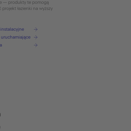
we — produkty te pomogą
ć projekt łazienki na wyższy
instalacyjne
i uruchamiające
a
h
ą