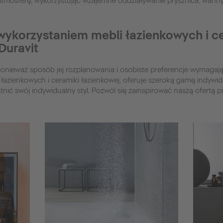
atmosferę, wykorzystując wzajemne oddziaływanie prysznica, wanny, 
 wykorzystaniem mebli łazienkowych i c
Duravit
ponieważ sposób jej rozplanowania i osobiste preferencje wymagaj
i łazienkowych i ceramiki łazienkowej, oferuje szeroką gamę indywi
tnić swój indywidualny styl. Pozwól się zainspirować naszą ofertą