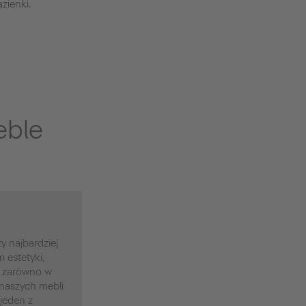
zienki.
eble
y najbardziej
estetyki,
 - zarówno w
 naszych mebli
 jeden z