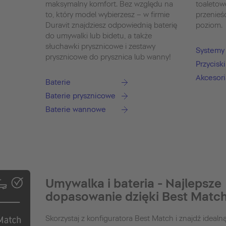
maksymalny komfort. Bez względu na
toaleto
to, który model wybierzesz – w firmie
przenieś
Duravit znajdziesz odpowiednią baterię
poziom.
do umywalki lub bidetu, a także
słuchawki prysznicowe i zestawy
Systemy 
prysznicowe do prysznica lub wanny!
Przycisk
Akcesori
Baterie
Baterie prysznicowe
Baterie wannowe
Umywalka i bateria - Najlepsze
dopasowanie dzięki Best Matc
Skorzystaj z konfiguratora Best Match i znajdź idealn