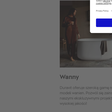
Wanny
Duravit oferuje szeroką gamę 
modeli wanien. Pozwól się zai
naszymi ekskluzywnymi projek
wysokiej jakości!