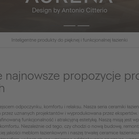
Design by Antonio Citterio
Inteligentne produkty do pięknej i funkcjonalnej łazienki
e najnowsze propozycje p
h
jscem odpoczynku, komfortu i relaksu. Nasza seria ceramiki łazien
a przez uznanych projektantów i wyprodukowana przez ekspertów.
afinowaną funkcjonalność i atrakcyjną estetykę. Naszą misją jest w
komfortu. Niezależnie od tego, czy chodzi o nową budowę, remon
iej jakości meblom łazienkowym i naszej trwałej ceramice łazienk