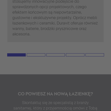
stosujemy innowacyjne podejście do
sprawdzonych opcji projektowych, czego
efektem końcowym są niepowtarzalne,
gustowne i ekskluzywne projekty. Oprócz mebli
łazienkowych i ceramiki, Duravit oferuje również
wanny, baterie, brodziki prysznicowe oraz
akcesoria.
CO POWIESZ NA NOWĄ ŁAZIENKĘ?
Skontaktuj się ze specjalistą z branży
sanitarnej, który z przyjemnością omówi z Tobą