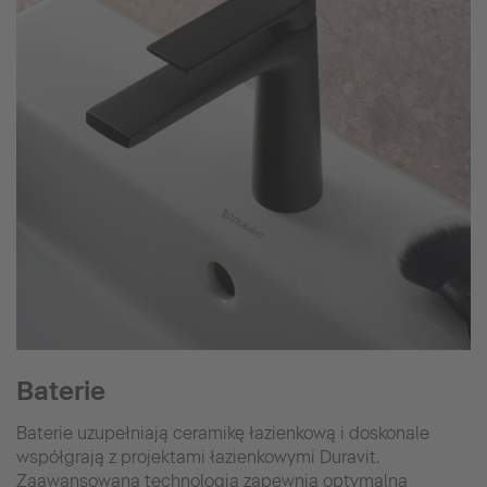
Baterie
Baterie uzupełniają ceramikę łazienkową i doskonale
współgrają z projektami łazienkowymi Duravit.
Zaawansowana technologia zapewnia optymalną