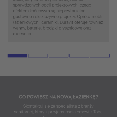
sprawdzonych opcji projektowych, czego
efektem końcowym są niepowtarzalne,
gustowne i ekskluzywne projekty. Oprócz mebli
łazienkowych i ceramiki, Duravit oferuje również
wanny, baterie, brodziki prysznicowe oraz
akcesoria.
CO POWIESZ NA NOWĄ ŁAZIENKĘ?
Skontaktuj się ze specjalistą z branży
sanitarnej, który z przyjemnością omówi z Tobą