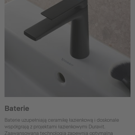
Baterie
Baterie uzupełniają ceramikę łazienkową i doskonale
współgrają z projektami łazienkowymi Duravit.
Zaawansowana technologia zapewnia optymalną