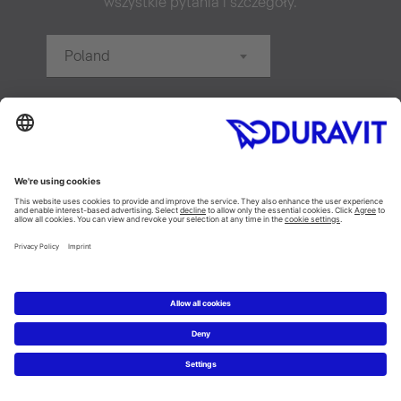
wszystkie pytania i szczegóły.
Poland
20 km
Szukaj
Nowość