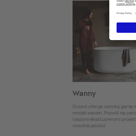
Wanny
Duravit oferuje szeroką gamę 
modeli wanien. Pozwól się zai
naszymi ekskluzywnymi projek
wysokiej jakości!