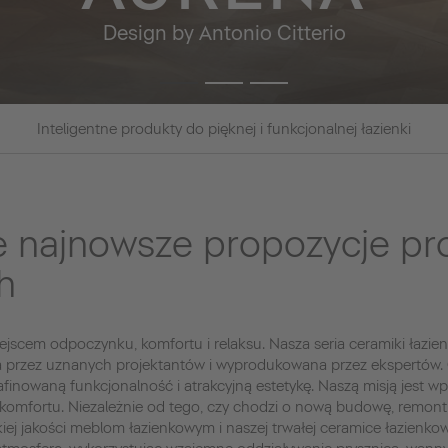
Design by Antonio Citterio
Inteligentne produkty do pięknej i funkcjonalnej łazienki
e najnowsze propozycje p
h
jscem odpoczynku, komfortu i relaksu. Nasza seria ceramiki łazien
a przez uznanych projektantów i wyprodukowana przez ekspertów.
afinowaną funkcjonalność i atrakcyjną estetykę. Naszą misją jest w
komfortu. Niezależnie od tego, czy chodzi o nową budowę, remon
iej jakości meblom łazienkowym i naszej trwałej ceramice łazienk