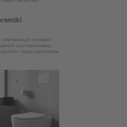
baterii i akcesoriów.
eramiki
ą indywidualnych rozwiązań.
dualnych opcji wyposażenia -
 produktów i znajdź odpowiednie