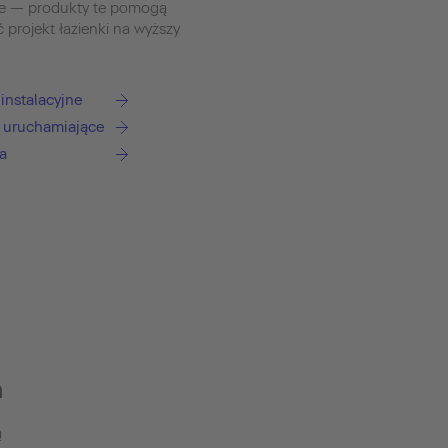
we — produkty te pomogą
ć projekt łazienki na wyższy
instalacyjne
i uruchamiające
a
h
ą