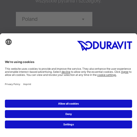
wszystkie pytania i szczegóły.
Poland
20 km
Szukaj
Nowość