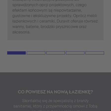
sprawdzonych opcji projektowych, czego
efektem końcowym są niepowtarzalne,
gustowne i ekskluzywne projekty. Oprócz mebli
łazienkowych i ceramiki, Duravit oferuje również
wanny, baterie, brodziki prysznicowe oraz
akcesoria.
CO POWIESZ NA NOWĄ ŁAZIENKĘ?
Skontaktuj się ze specjalistą z branży
sanitarnej, który z przyjemnością omówi z Tobą