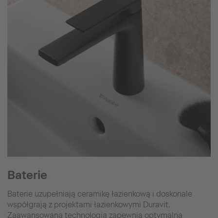
Baterie
Baterie uzupełniają ceramikę łazienkową i doskonale
współgrają z projektami łazienkowymi Duravit.
Zaawansowana technologia zapewnia optymalną