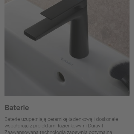
Baterie
Baterie uzupełniają ceramikę łazienkową i doskonale
współgrają z projektami łazienkowymi Duravit.
Zaawansowana technologia zapewnia optymalną